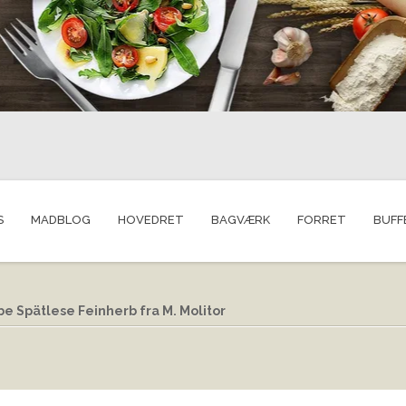
S
MADBLOG
HOVEDRET
BAGVÆRK
FORRET
BUFF
e Spätlese Feinherb fra M. Molitor