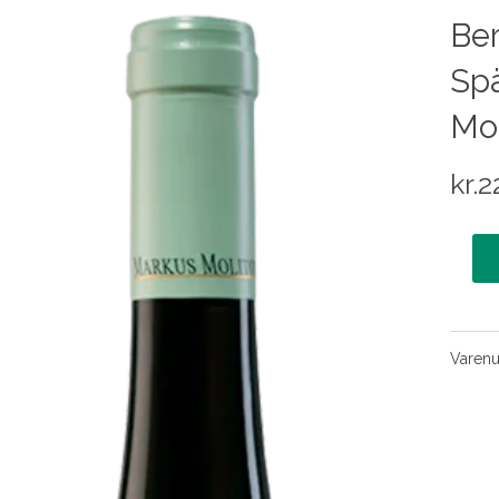
Ber
Spä
Mol
kr.
2
Varen