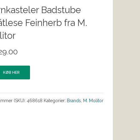
nkasteler Badstube
tlese Feinherb fra M.
itor
29.00
KØB HER
ummer (SKU):
468618
Kategorier:
Brands
,
M. Molitor