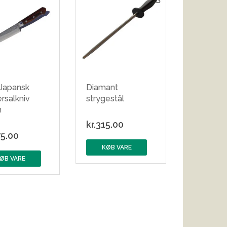
 Japansk
Diamant
rsalkniv
strygestål
m
kr.
315.00
5.00
KØB VARE
ØB VARE