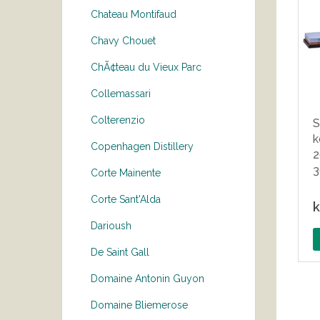
Chateau Montifaud
Chavy Chouet
ChÃ¢teau du Vieux Parc
Collemassari
Colterenzio
S
k
Copenhagen Distillery
2
3
Corte Mainente
Corte Sant'Alda
k
Darioush
De Saint Gall
Domaine Antonin Guyon
Domaine Bliemerose