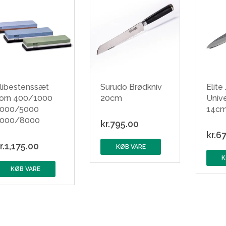
libestenssæt
Surudo Brødkniv
Elite
orn 400/1000
20cm
Unive
000/5000
14c
000/8000
kr.
795.00
kr.
67
r.
1,175.00
KØB VARE
K
KØB VARE