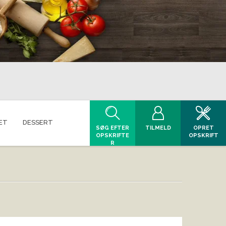
ET
DESSERT
SØG EFTER
TILMELD
OPRET
OPSKRIFTE
OPSKRIFT
R