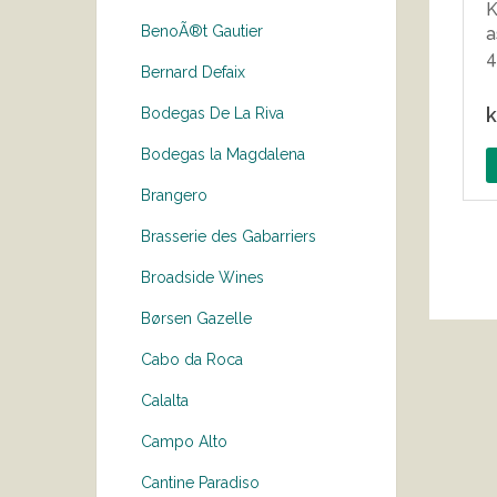
K
BenoÃ®t Gautier
a
4
Bernard Defaix
k
Bodegas De La Riva
Bodegas la Magdalena
Brangero
Brasserie des Gabarriers
Broadside Wines
Børsen Gazelle
Cabo da Roca
Calalta
Campo Alto
Cantine Paradiso