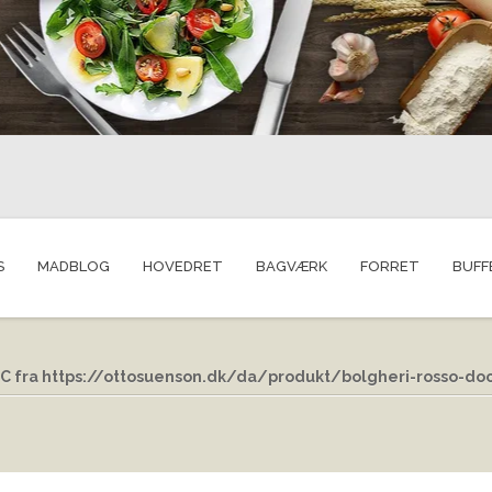
S
MADBLOG
HOVEDRET
BAGVÆRK
FORRET
BUFF
OC fra https://ottosuenson.dk/da/produkt/bolgheri-rosso-do