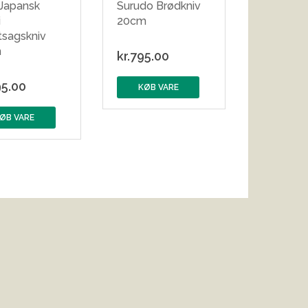
 Japansk
Surudo Brødkniv
i
20cm
tsagskniv
m
kr.
795.00
5.00
KØB VARE
ØB VARE