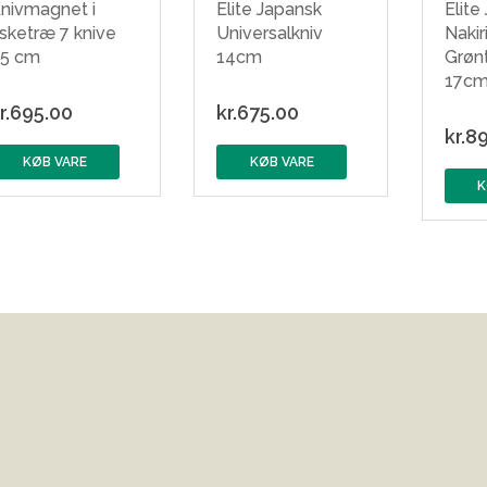
nivmagnet i
Elite Japansk
Elite
sketræ 7 knive
Universalkniv
Nakir
5 cm
14cm
Grøn
17c
r.
695.00
kr.
675.00
kr.
89
KØB VARE
KØB VARE
K