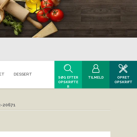
ET
DESSERT
SØG EFTER
TILMELD
OPRET
OPSKRIFTE
OPSKRIFT
R
c-20671