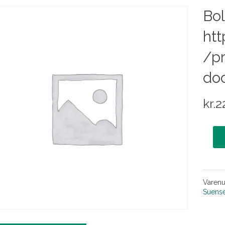
Bol
htt
/pr
do
kr.
2
Varen
Suens