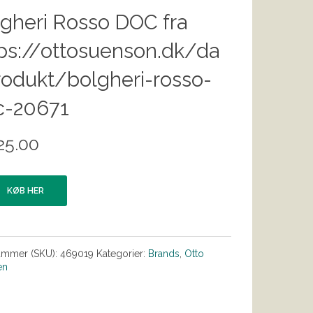
gheri Rosso DOC fra
ps://ottosuenson.dk/da
odukt/bolgheri-rosso-
c-20671
25.00
KØB HER
ummer (SKU):
469019
Kategorier:
Brands
,
Otto
en