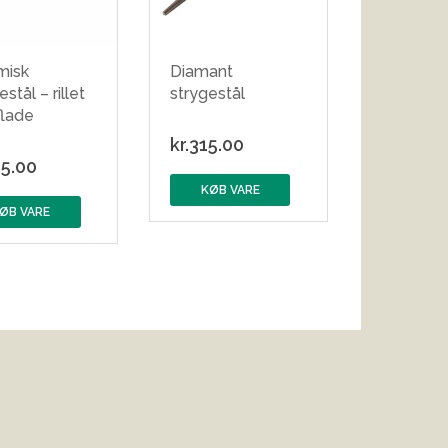
misk
Diamant
stål – rillet
strygestål
flade
kr.
315.00
5.00
KØB VARE
ØB VARE