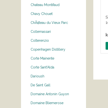
Chateau Montifaud
Chavy Chouet
S
1
ChÃ¢teau du Vieux Parc
Collemassari
k
Colterenzio
Copenhagen Distillery
Corte Mainente
Corte Sant'Alda
Darioush
De Saint Gall
Domaine Antonin Guyon
Domaine Bliemerose