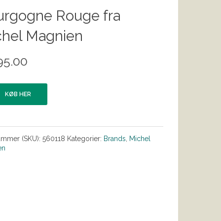
urgogne Rouge fra
chel Magnien
95.00
KØB HER
ummer (SKU):
560118
Kategorier:
Brands
,
Michel
en