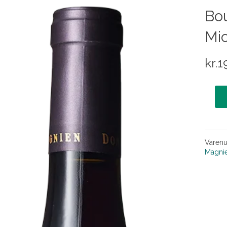
Bo
Mi
kr.
1
Varen
Magni