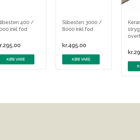
libesten 400 /
Slibesten 3000 /
Kera
000 inkl fod
8000 inkl fod
stryge
over
r.
295.00
kr.
495.00
kr.
29
KØB VARE
KØB VARE
K