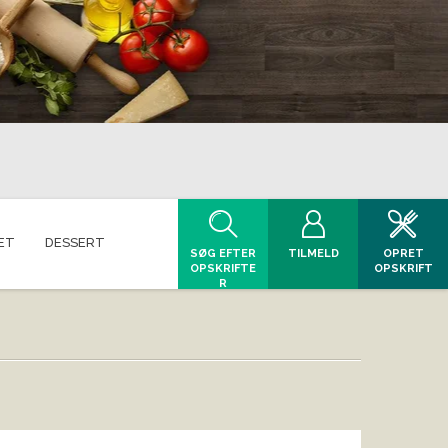
ET
DESSERT
SØG EFTER
TILMELD
OPRET
OPSKRIFTE
OPSKRIFT
R