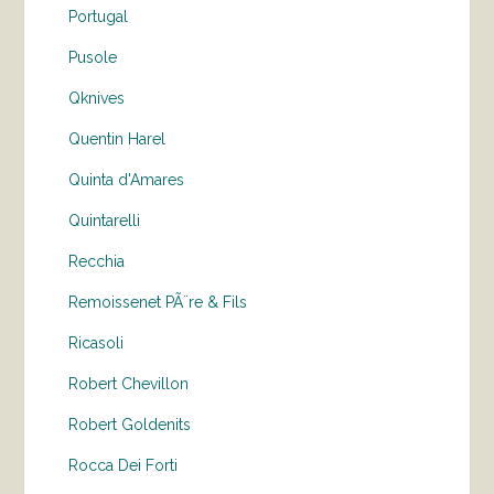
Portugal
Pusole
Qknives
Quentin Harel
Quinta d'Amares
Quintarelli
Recchia
Remoissenet PÃ¨re & Fils
Ricasoli
Robert Chevillon
Robert Goldenits
Rocca Dei Forti