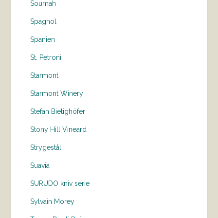
Soumah
Spagnol
Spanien
St. Petroni
Starmont
Starmont Winery
Stefan Bietighöfer
Stony Hill Vineard
Strygestål
Suavia
SURUDO kniv serie
Sylvain Morey