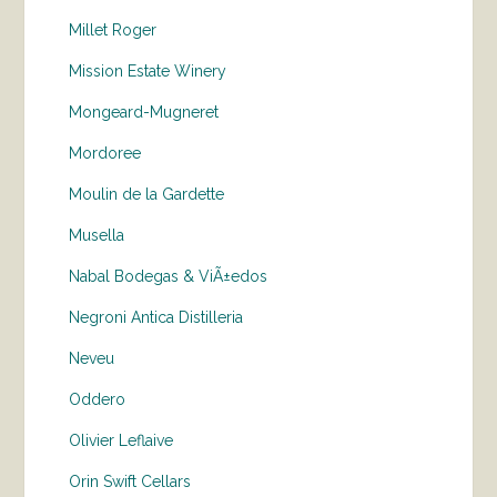
Millet Roger
Mission Estate Winery
Mongeard-Mugneret
Mordoree
Moulin de la Gardette
Musella
Nabal Bodegas & ViÃ±edos
Negroni Antica Distilleria
Neveu
Oddero
Olivier Leflaive
Orin Swift Cellars