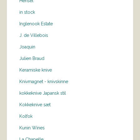
Hensel
in stock
Inglenook Estate
J. de Villebois
Joaquin
Julien Braud
Keramiske knive
Knivmagnet - knivskinne
kokkeknive Japansk stil
Kokkeknive sæt
Kolfok
Kunin Wines
La Chapelle