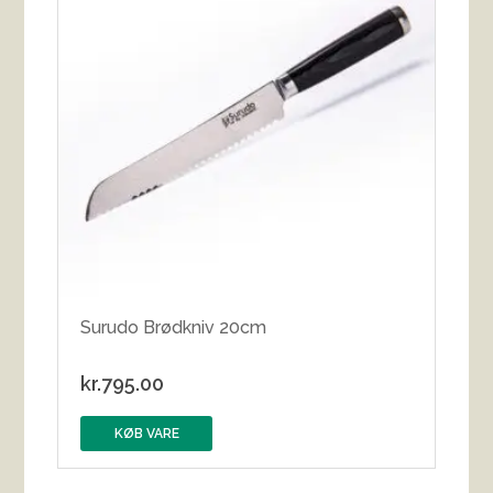
Surudo Brødkniv 20cm
kr.
795.00
KØB VARE