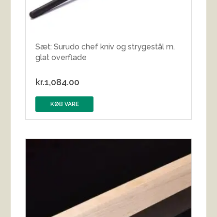
Sæt: Surudo chef kniv og strygestål m.
glat overflade
kr.
1,084.00
KØB VARE