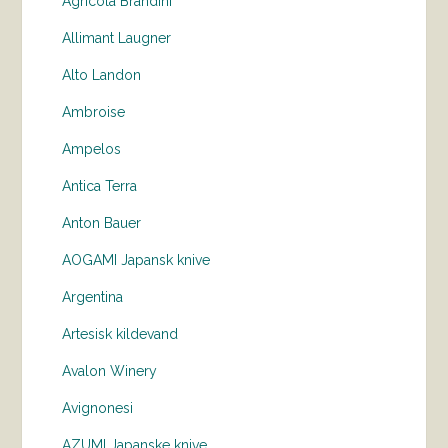
Agricola Brandini
Allimant Laugner
Alto Landon
Ambroise
Ampelos
Antica Terra
Anton Bauer
AOGAMI Japansk knive
Argentina
Artesisk kildevand
Avalon Winery
Avignonesi
AZUMI Japanske knive