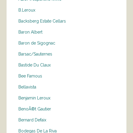
B.Leroux
Backsberg Estate Cellars
Baron Albert
Baron de Sigognac
Barsac/Sauternes
Bastide Du Claux
Bee Famous
Bellavista
Benjamin Leroux
BenoÃ®t Gautier
Bernard Defaix
Bodegas De La Riva