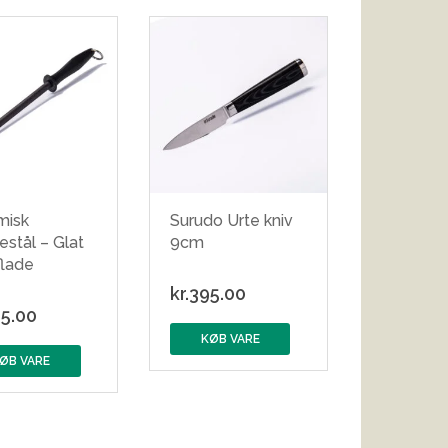
misk
Surudo Urte kniv
estål – Glat
9cm
flade
kr.
395.00
5.00
KØB VARE
ØB VARE