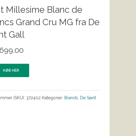
t Millesime Blanc de
ncs Grand Cru MG fra De
nt Gall
,699.00
KØB HER
ummer (SKU):
372402
Kategorier:
Brands
,
De Saint