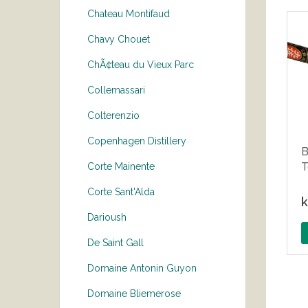
Chateau Montifaud
Chavy Chouet
ChÃ¢teau du Vieux Parc
Collemassari
Colterenzio
Copenhagen Distillery
B
T
Corte Mainente
Corte Sant'Alda
k
Darioush
De Saint Gall
Domaine Antonin Guyon
Domaine Bliemerose