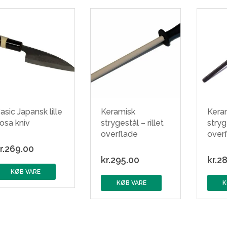
asic Japansk lille
Keramisk
Kera
osa kniv
strygestål – rillet
stryg
overflade
over
r.
269.00
kr.
295.00
kr.
28
KØB VARE
KØB VARE
K