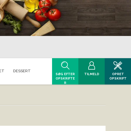
ET
DESSERT
SØG EFTER
TILMELD
OPRET
OPSKRIFTE
OPSKRIFT
R