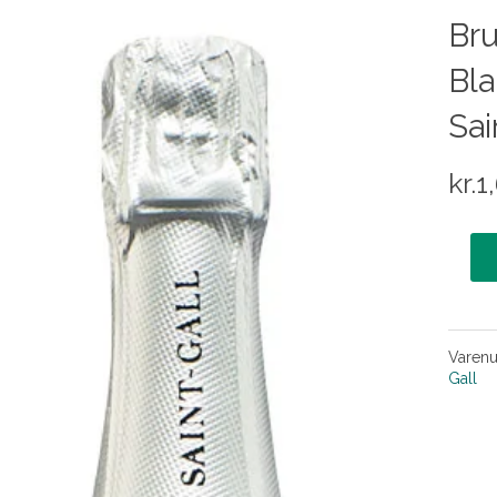
Bru
Bla
Sai
kr.
1
Varen
Gall