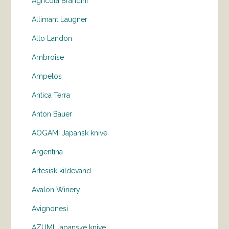
Agricola Brandini
Allimant Laugner
Alto Landon
Ambroise
Ampelos
Antica Terra
Anton Bauer
AOGAMI Japansk knive
Argentina
Artesisk kildevand
Avalon Winery
Avignonesi
AZUMI Japanske knive