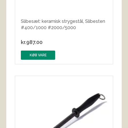
Slibesæt: keramisk strygestål, Slibesten
#400/1000 #2000/5000
kr.
987.00
KØB VARE