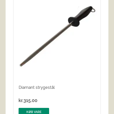
Diamant strygestål
kr.
315.00
KØB VARE