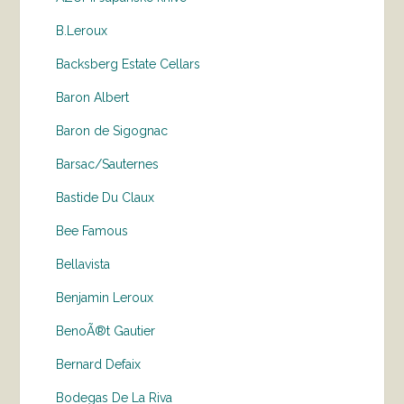
B.Leroux
Backsberg Estate Cellars
Baron Albert
Baron de Sigognac
Barsac/Sauternes
Bastide Du Claux
Bee Famous
Bellavista
Benjamin Leroux
BenoÃ®t Gautier
Bernard Defaix
Bodegas De La Riva