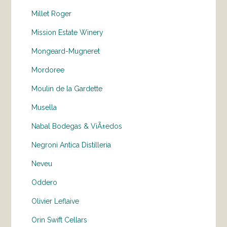
Millet Roger
Mission Estate Winery
Mongeard-Mugneret
Mordoree
Moulin de la Gardette
Musella
Nabal Bodegas & ViÃ±edos
Negroni Antica Distilleria
Neveu
Oddero
Olivier Leflaive
Orin Swift Cellars