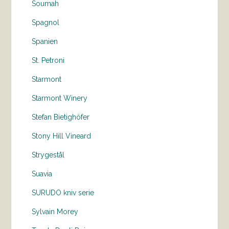
Soumah
Spagnol
Spanien
St. Petroni
Starmont
Starmont Winery
Stefan Bietighöfer
Stony Hill Vineard
Strygestål
Suavia
SURUDO kniv serie
Sylvain Morey