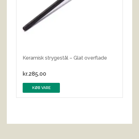
Keramisk strygestål – Glat overflade
kr.
285.00
KØB VARE