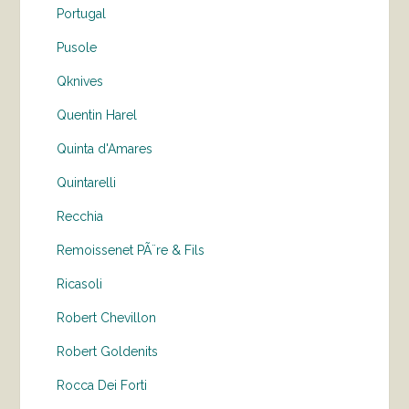
Portugal
Pusole
Qknives
Quentin Harel
Quinta d'Amares
Quintarelli
Recchia
Remoissenet PÃ¨re & Fils
Ricasoli
Robert Chevillon
Robert Goldenits
Rocca Dei Forti