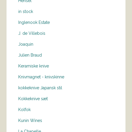
Hensel
in stock
Inglenook Estate
J. de Villebois
Joaquin
Julien Braud
Keramiske knive
Knivmagnet - knivskinne
kokkeknive Japansk stil
Kokkeknive sæt
Kolfok
Kunin Wines
La Chapelle