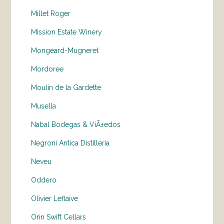
Millet Roger
Mission Estate Winery
Mongeard-Mugneret
Mordoree
Moulin de la Gardette
Musella
Nabal Bodegas & ViÃ±edos
Negroni Antica Distilleria
Neveu
Oddero
Olivier Leflaive
Orin Swift Cellars