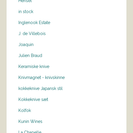
Hensel
in stock
Inglenook Estate
J. de Villebois
Joaquin
Julien Braud
Keramiske knive
Knivmagnet - knivskinne
kokkeknive Japansk stil
Kokkeknive sæt
Kolfok
Kunin Wines
La Chapelle