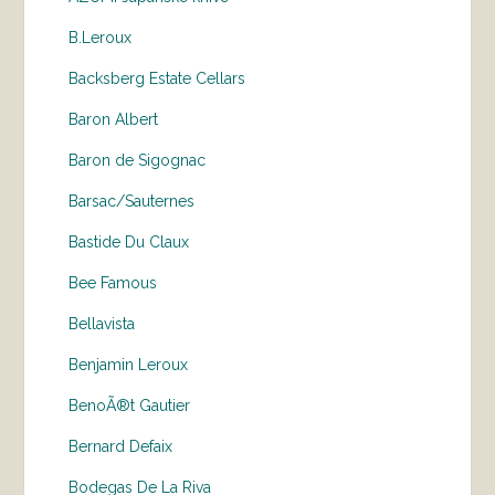
B.Leroux
Backsberg Estate Cellars
Baron Albert
Baron de Sigognac
Barsac/Sauternes
Bastide Du Claux
Bee Famous
Bellavista
Benjamin Leroux
BenoÃ®t Gautier
Bernard Defaix
Bodegas De La Riva