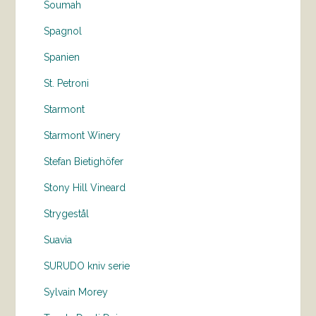
Soumah
Spagnol
Spanien
St. Petroni
Starmont
Starmont Winery
Stefan Bietighöfer
Stony Hill Vineard
Strygestål
Suavia
SURUDO kniv serie
Sylvain Morey