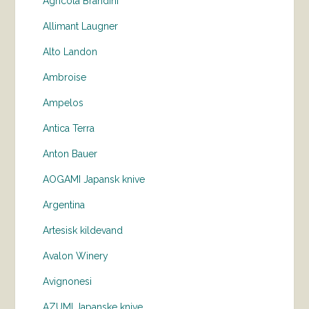
Agricola Brandini
Allimant Laugner
Alto Landon
Ambroise
Ampelos
Antica Terra
Anton Bauer
AOGAMI Japansk knive
Argentina
Artesisk kildevand
Avalon Winery
Avignonesi
AZUMI Japanske knive