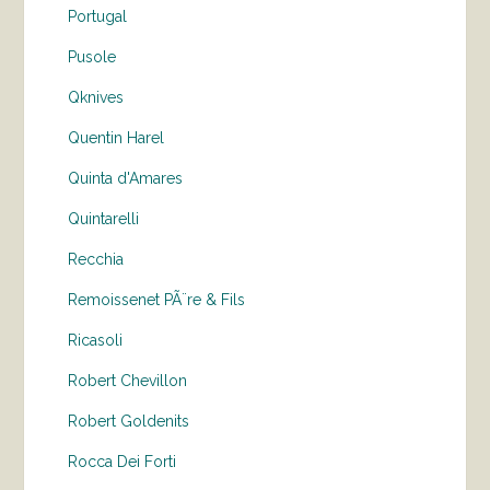
Portugal
Pusole
Qknives
Quentin Harel
Quinta d'Amares
Quintarelli
Recchia
Remoissenet PÃ¨re & Fils
Ricasoli
Robert Chevillon
Robert Goldenits
Rocca Dei Forti