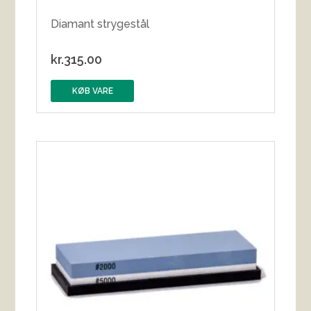
Diamant strygestål
kr.
315.00
KØB VARE