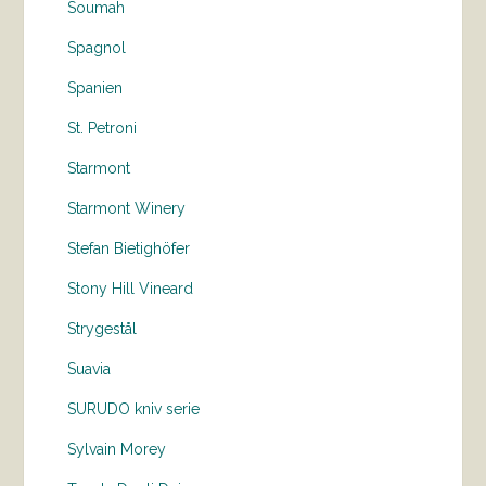
Soumah
Spagnol
Spanien
St. Petroni
Starmont
Starmont Winery
Stefan Bietighöfer
Stony Hill Vineard
Strygestål
Suavia
SURUDO kniv serie
Sylvain Morey