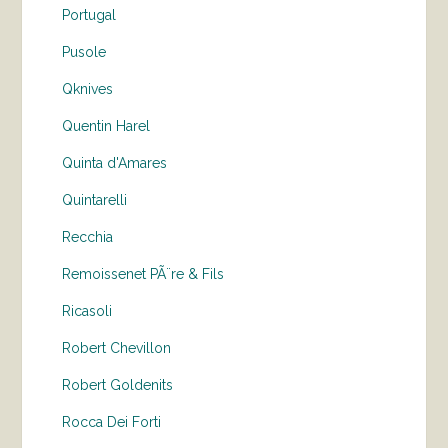
Portugal
Pusole
Qknives
Quentin Harel
Quinta d'Amares
Quintarelli
Recchia
Remoissenet PÃ¨re & Fils
Ricasoli
Robert Chevillon
Robert Goldenits
Rocca Dei Forti