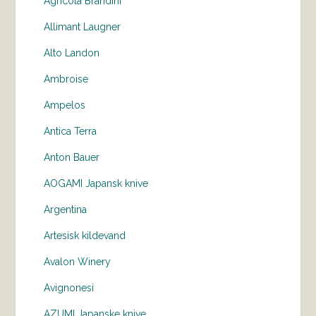
Agricola Brandini
Allimant Laugner
Alto Landon
Ambroise
Ampelos
Antica Terra
Anton Bauer
AOGAMI Japansk knive
Argentina
Artesisk kildevand
Avalon Winery
Avignonesi
AZUMI Japanske knive