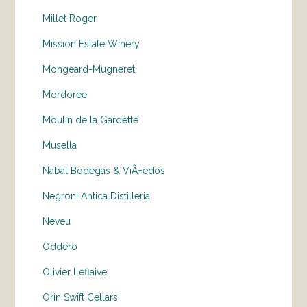
Millet Roger
Mission Estate Winery
Mongeard-Mugneret
Mordoree
Moulin de la Gardette
Musella
Nabal Bodegas & ViÃ±edos
Negroni Antica Distilleria
Neveu
Oddero
Olivier Leflaive
Orin Swift Cellars