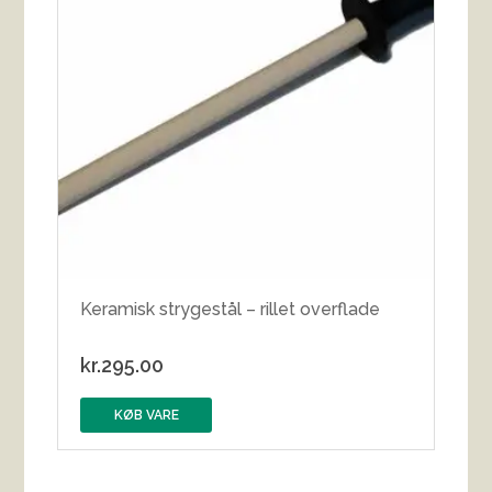
Keramisk strygestål – rillet overflade
kr.
295.00
KØB VARE