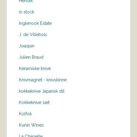
Hensel
in stock
Inglenook Estate
J. de Villebois
Joaquin
Julien Braud
Keramiske knive
Knivmagnet - knivskinne
kokkeknive Japansk stil
Kokkeknive sæt
Kolfok
Kunin Wines
La Chapelle