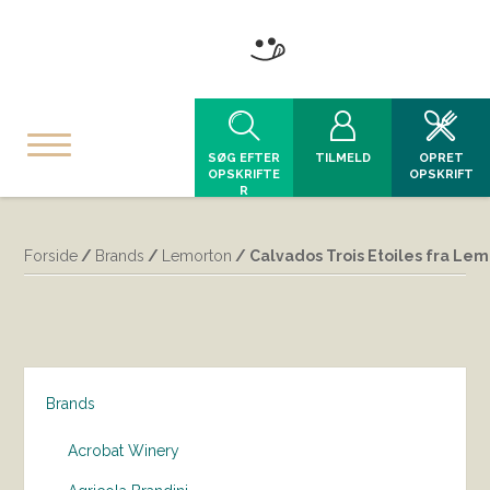
SØG EFTER
TILMELD
OPRET
OPSKRIFTE
OPSKRIFT
R
Forside
/
Brands
/
Lemorton
/ Calvados Trois Etoiles fra Le
Brands
Acrobat Winery