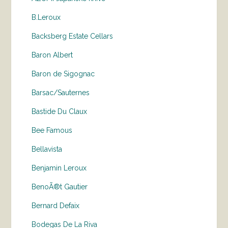
B.Leroux
Backsberg Estate Cellars
Baron Albert
Baron de Sigognac
Barsac/Sauternes
Bastide Du Claux
Bee Famous
Bellavista
Benjamin Leroux
BenoÃ®t Gautier
Bernard Defaix
Bodegas De La Riva