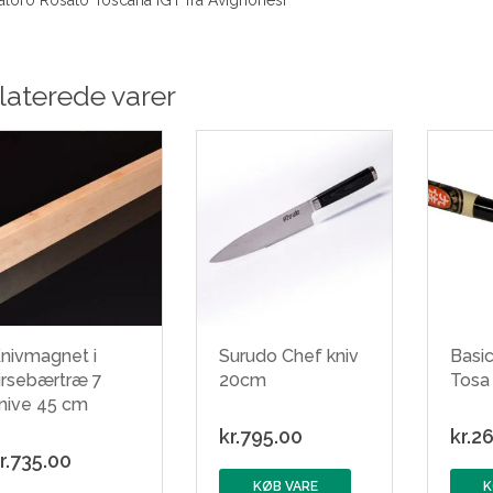
laterede varer
nivmagnet i
Surudo Chef kniv
Basic
irsebærtræ 7
20cm
Tosa 
nive 45 cm
kr.
795.00
kr.
26
r.
735.00
KØB VARE
K