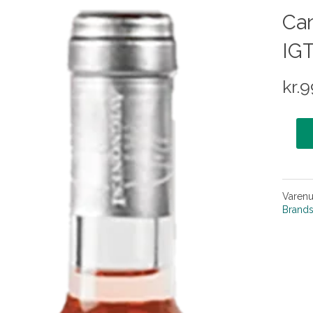
Can
IGT
kr.
9
Varen
Brand