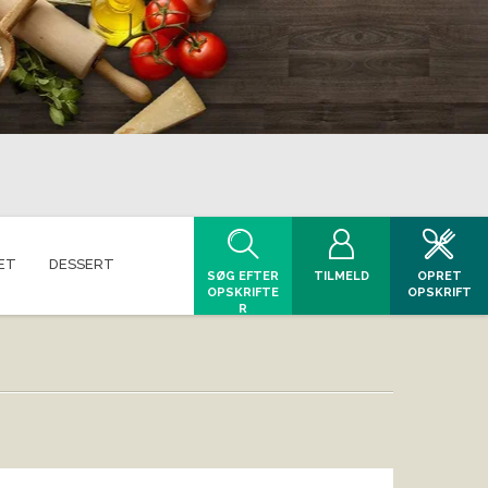
ET
DESSERT
SØG EFTER
TILMELD
OPRET
OPSKRIFTE
OPSKRIFT
R