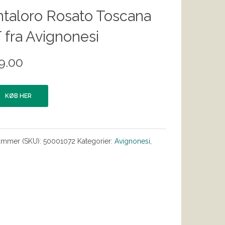
taloro Rosato Toscana
 fra Avignonesi
9.00
KØB HER
ummer (SKU):
50001072
Kategorier:
Avignonesi
,
s