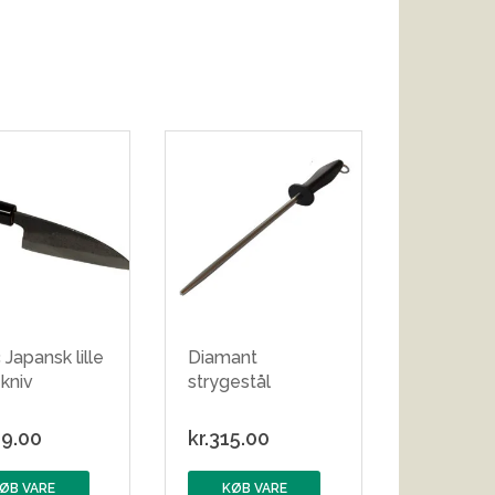
 Japansk lille
Diamant
kniv
strygestål
9.00
kr.
315.00
ØB VARE
KØB VARE