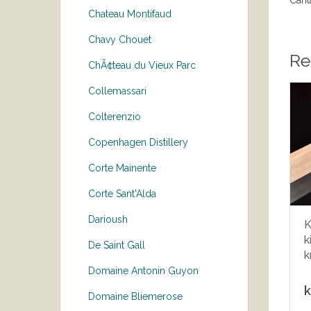
Chateau Montifaud
Chavy Chouet
Re
ChÃ¢teau du Vieux Parc
Collemassari
Colterenzio
Copenhagen Distillery
Corte Mainente
Corte Sant'Alda
Darioush
K
k
De Saint Gall
k
Domaine Antonin Guyon
k
Domaine Bliemerose