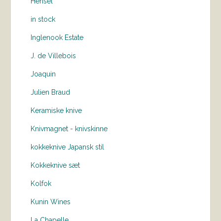
Hensel
in stock
Inglenook Estate
J. de Villebois
Joaquin
Julien Braud
Keramiske knive
Knivmagnet - knivskinne
kokkeknive Japansk stil
Kokkeknive sæt
Kolfok
Kunin Wines
La Chapelle