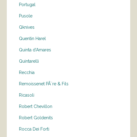
Portugal
Pusole
Qknives
Quentin Harel
Quinta d'Amares
Quintarelli
Recchia
Remoissenet PÃ¨re & Fils
Ricasoli
Robert Chevillon
Robert Goldenits
Rocca Dei Forti