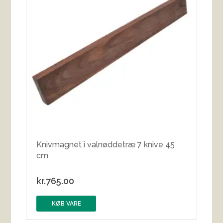
Knivmagnet i valnøddetræ 7 knive 45
cm
kr.
765.00
KØB VARE