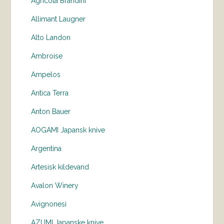
Agricola Brandini
Allimant Laugner
Alto Landon
Ambroise
Ampelos
Antica Terra
Anton Bauer
AOGAMI Japansk knive
Argentina
Artesisk kildevand
Avalon Winery
Avignonesi
AZUMI Japanske knive