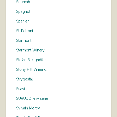
Soumah
Spagnol
Spanien
St. Petroni
Starmont
Starmont Winery
Stefan Bietighöfer
Stony Hill Vineard
Strygestål
Suavia
SURUDO kniv serie
Sylvain Morey