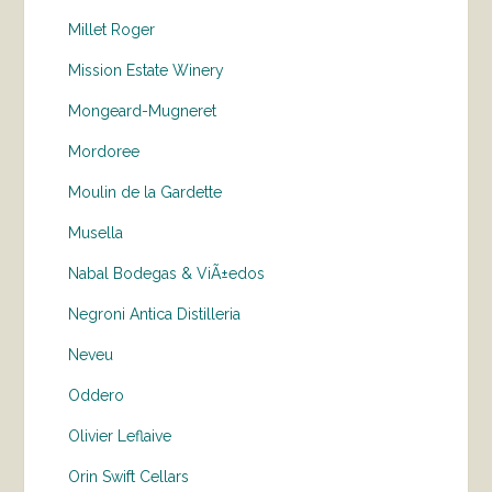
Millet Roger
Mission Estate Winery
Mongeard-Mugneret
Mordoree
Moulin de la Gardette
Musella
Nabal Bodegas & ViÃ±edos
Negroni Antica Distilleria
Neveu
Oddero
Olivier Leflaive
Orin Swift Cellars