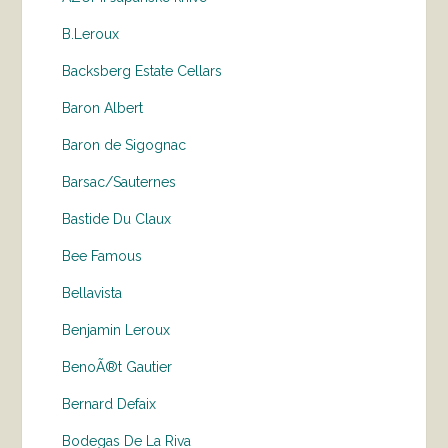
B.Leroux
Backsberg Estate Cellars
Baron Albert
Baron de Sigognac
Barsac/Sauternes
Bastide Du Claux
Bee Famous
Bellavista
Benjamin Leroux
BenoÃ®t Gautier
Bernard Defaix
Bodegas De La Riva