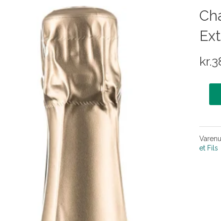
Ch
Ext
kr.
3
Varen
et Fils