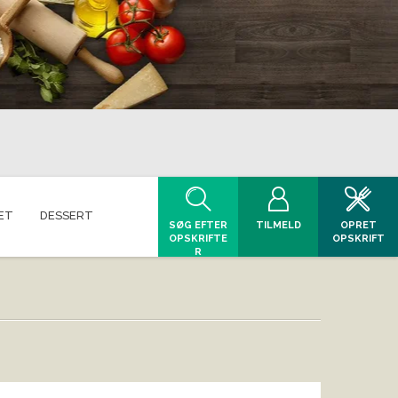
ET
DESSERT
SØG EFTER
TILMELD
OPRET
OPSKRIFTE
OPSKRIFT
R