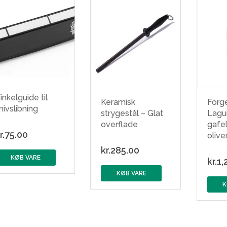
inkelguide til
Keramisk
Forg
nivslibning
strygestål – Glat
Lagui
overflade
gafel
r.
75.00
oliv
kr.
285.00
KØB VARE
kr.
1,
KØB VARE
K