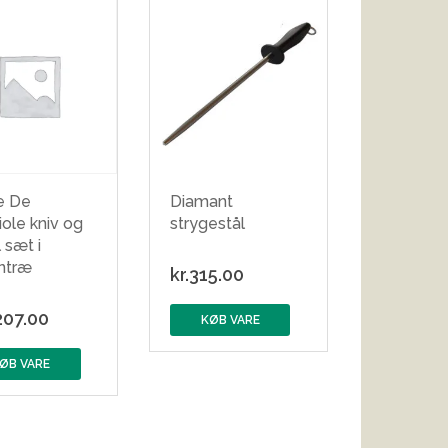
e De
Diamant
ole kniv og
strygestål
 sæt i
entræ
kr.
315.00
207.00
KØB VARE
ØB VARE