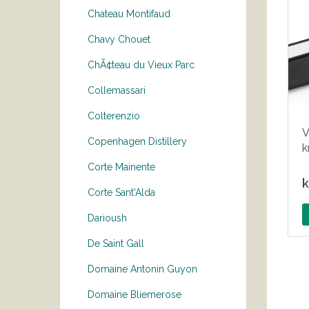
Chateau Montifaud
Chavy Chouet
ChÃ¢teau du Vieux Parc
Collemassari
Colterenzio
V
Copenhagen Distillery
k
Corte Mainente
k
Corte Sant'Alda
Darioush
De Saint Gall
Domaine Antonin Guyon
Domaine Bliemerose