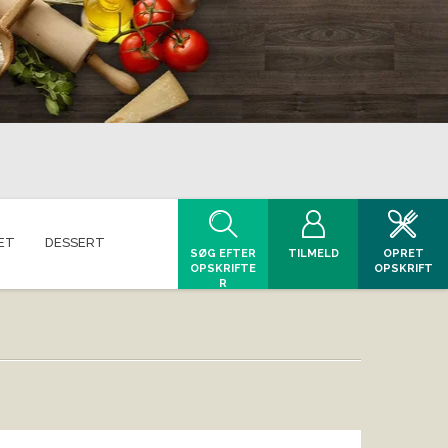
ET
DESSERT
SØG EFTER
TILMELD
OPRET
OPSKRIFTE
OPSKRIFT
R