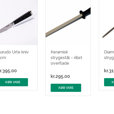
urudo Urte kniv
Keramisk
Diam
9cm
strygestål – rillet
stryg
overflade
r.
395.00
kr.
31
kr.
295.00
KØB VARE
K
KØB VARE