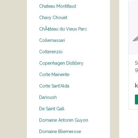
Chateau Montifaud
Chavy Chouet
ChÃ¢teau du Vieux Parc
Collemassari
Colterenzio
S
Copenhagen Distillery
Corte Mainente
k
Corte Sant'Alda
Darioush
De Saint Gall
Domaine Antonin Guyon
Domaine Bliemerose