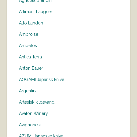
Agricola Brandini
Allimant Laugner
Alto Landon
Ambroise
Ampelos
Antica Terra
Anton Bauer
AOGAMI Japansk knive
Argentina
Artesisk kildevand
Avalon Winery
Avignonesi
AZUMI Japanske knive