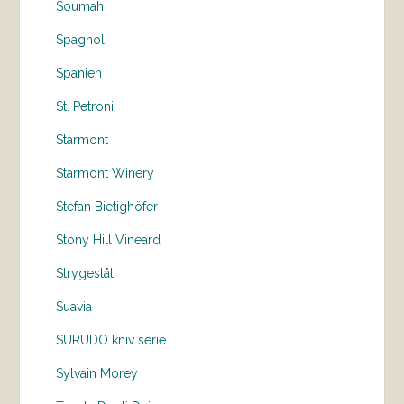
Soumah
Spagnol
Spanien
St. Petroni
Starmont
Starmont Winery
Stefan Bietighöfer
Stony Hill Vineard
Strygestål
Suavia
SURUDO kniv serie
Sylvain Morey