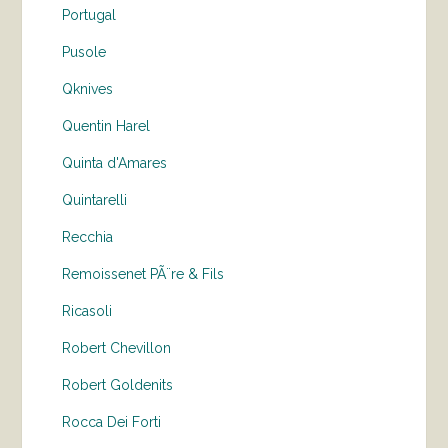
Portugal
Pusole
Qknives
Quentin Harel
Quinta d'Amares
Quintarelli
Recchia
Remoissenet PÃ¨re & Fils
Ricasoli
Robert Chevillon
Robert Goldenits
Rocca Dei Forti