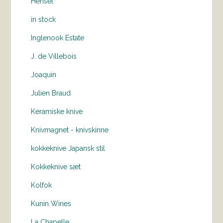
Hensel
in stock
Inglenook Estate
J. de Villebois
Joaquin
Julien Braud
Keramiske knive
Knivmagnet - knivskinne
kokkeknive Japansk stil
Kokkeknive sæt
Kolfok
Kunin Wines
La Chapelle