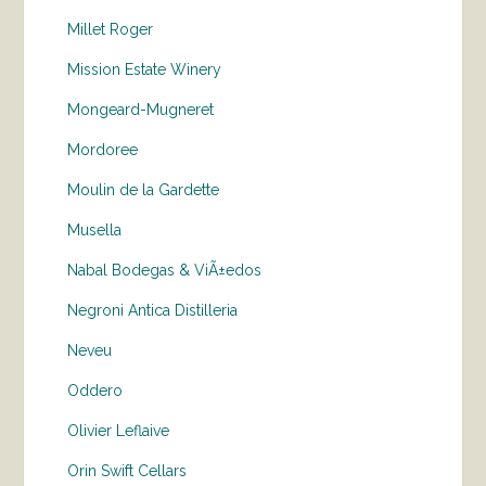
Millet Roger
Mission Estate Winery
Mongeard-Mugneret
Mordoree
Moulin de la Gardette
Musella
Nabal Bodegas & ViÃ±edos
Negroni Antica Distilleria
Neveu
Oddero
Olivier Leflaive
Orin Swift Cellars