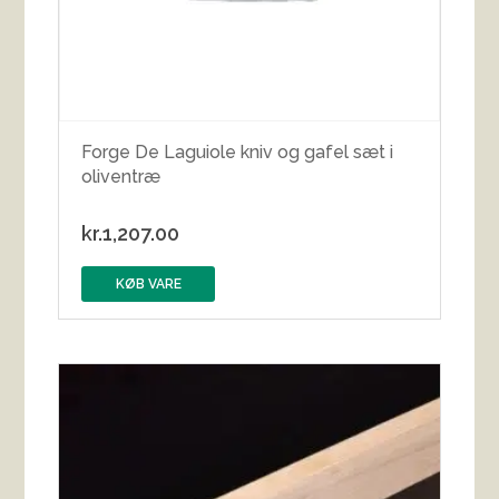
Forge De Laguiole kniv og gafel sæt i
oliventræ
kr.
1,207.00
KØB VARE