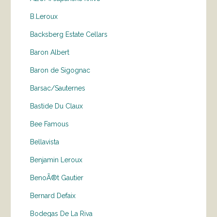
B.Leroux
Backsberg Estate Cellars
Baron Albert
Baron de Sigognac
Barsac/Sauternes
Bastide Du Claux
Bee Famous
Bellavista
Benjamin Leroux
BenoÃ®t Gautier
Bernard Defaix
Bodegas De La Riva