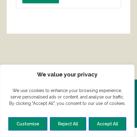
We value your privacy
We use cookies to enhance your browsing experience,
Del din ret her!
serve personalised ads or content, and analyse our traffic.
By clicking "Accept All", you consent to our use of cookies.
Har du en konge ret du vil dele?
Customise
Reject All
Accept All