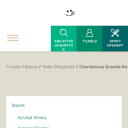
SØG EFTER
TILMELD
OPRET
OPSKRIFTE
OPSKRIFT
R
Forside
/
Brands
/
Stefan Bietighöfer
/ Chardonnay Grande Res
Brands
Acrobat Winery