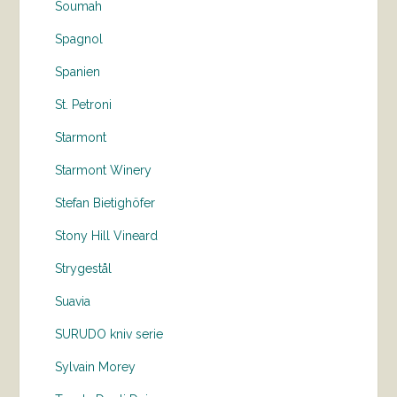
Soumah
Spagnol
Spanien
St. Petroni
Starmont
Starmont Winery
Stefan Bietighöfer
Stony Hill Vineard
Strygestål
Suavia
SURUDO kniv serie
Sylvain Morey