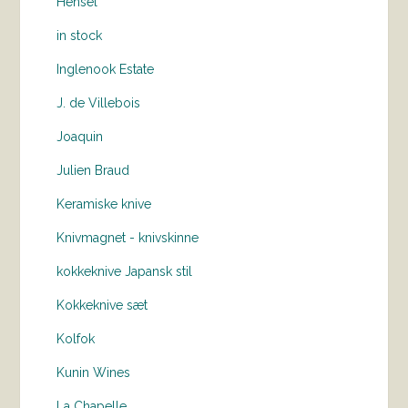
Hensel
in stock
Inglenook Estate
J. de Villebois
Joaquin
Julien Braud
Keramiske knive
Knivmagnet - knivskinne
kokkeknive Japansk stil
Kokkeknive sæt
Kolfok
Kunin Wines
La Chapelle