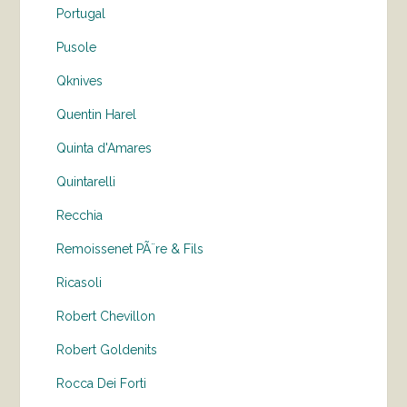
Portugal
Pusole
Qknives
Quentin Harel
Quinta d'Amares
Quintarelli
Recchia
Remoissenet PÃ¨re & Fils
Ricasoli
Robert Chevillon
Robert Goldenits
Rocca Dei Forti