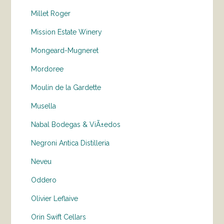
Millet Roger
Mission Estate Winery
Mongeard-Mugneret
Mordoree
Moulin de la Gardette
Musella
Nabal Bodegas & ViÃ±edos
Negroni Antica Distilleria
Neveu
Oddero
Olivier Leflaive
Orin Swift Cellars