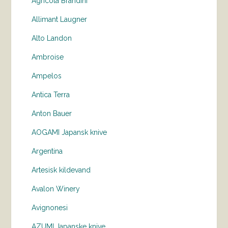
Agricola Brandini
Allimant Laugner
Alto Landon
Ambroise
Ampelos
Antica Terra
Anton Bauer
AOGAMI Japansk knive
Argentina
Artesisk kildevand
Avalon Winery
Avignonesi
AZUMI Japanske knive