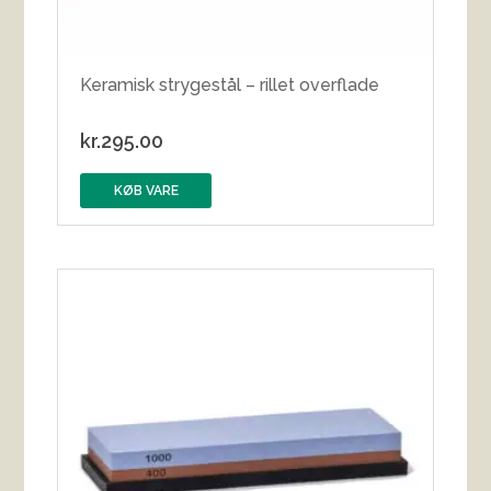
Keramisk strygestål – rillet overflade
kr.
295.00
KØB VARE