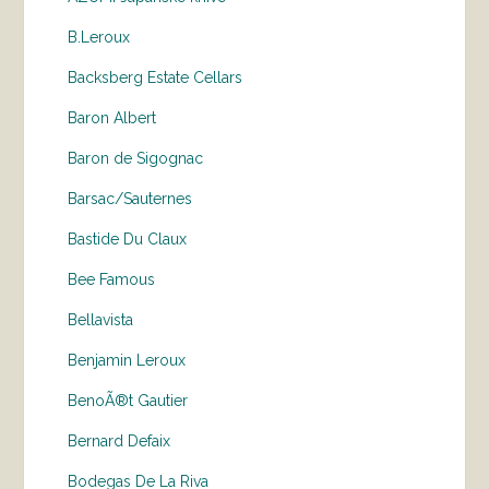
B.Leroux
Backsberg Estate Cellars
Baron Albert
Baron de Sigognac
Barsac/Sauternes
Bastide Du Claux
Bee Famous
Bellavista
Benjamin Leroux
BenoÃ®t Gautier
Bernard Defaix
Bodegas De La Riva