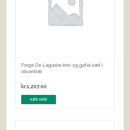
Forge De Laguiole kniv og gafel sæt i
oliventræ
kr.
1,207.00
KØB VARE