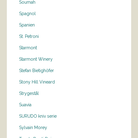
Soumah
Spagnol
Spanien
St. Petroni
Starmont
Starmont Winery
Stefan Bietighöfer
Stony Hill Vineard
Strygestål
Suavia
SURUDO kniv serie
Sylvain Morey