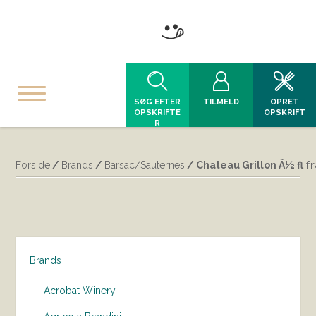
SØG EFTER
TILMELD
OPRET
OPSKRIFTE
OPSKRIFT
R
Forside
/
Brands
/
Barsac/Sauternes
/ Chateau Grillon Â½ fl 
Brands
Acrobat Winery