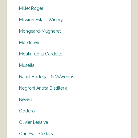
Millet Roger
Mission Estate Winery
Mongeard-Mugneret
Mordoree
Moulin de la Gardette
Musella
Nabal Bodegas & ViÃ±edos
Negroni Antica Distilleria
Neveu
Oddero
Olivier Leflaive
Orin Swift Cellars