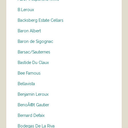
B.Leroux
Backsberg Estate Cellars
Baron Albert
Baron de Sigognac
Barsac/Sauternes
Bastide Du Claux
Bee Famous
Bellavista
Benjamin Leroux
BenoÃ®t Gautier
Bernard Defaix
Bodegas De La Riva