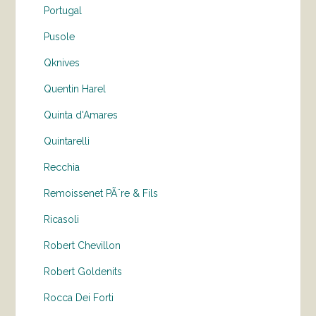
Portugal
Pusole
Qknives
Quentin Harel
Quinta d'Amares
Quintarelli
Recchia
Remoissenet PÃ¨re & Fils
Ricasoli
Robert Chevillon
Robert Goldenits
Rocca Dei Forti