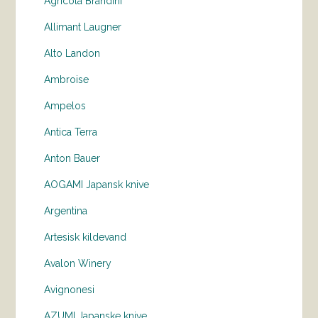
Agricola Brandini
Allimant Laugner
Alto Landon
Ambroise
Ampelos
Antica Terra
Anton Bauer
AOGAMI Japansk knive
Argentina
Artesisk kildevand
Avalon Winery
Avignonesi
AZUMI Japanske knive