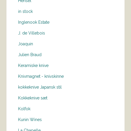
Hensel
in stock
Inglenook Estate
J. de Villebois
Joaquin
Julien Braud
Keramiske knive
Knivmagnet - knivskinne
kokkeknive Japansk stil
Kokkeknive sæt
Kolfok
Kunin Wines
La Chapelle