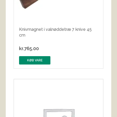
Knivmagnet i valnøddetræ 7 knive 45
cm
kr.
765.00
KØB VARE