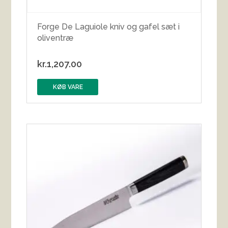
Forge De Laguiole kniv og gafel sæt i
oliventræ
kr.
1,207.00
KØB VARE