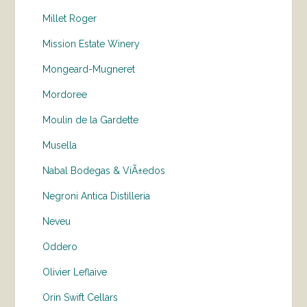
Millet Roger
Mission Estate Winery
Mongeard-Mugneret
Mordoree
Moulin de la Gardette
Musella
Nabal Bodegas & ViÃ±edos
Negroni Antica Distilleria
Neveu
Oddero
Olivier Leflaive
Orin Swift Cellars