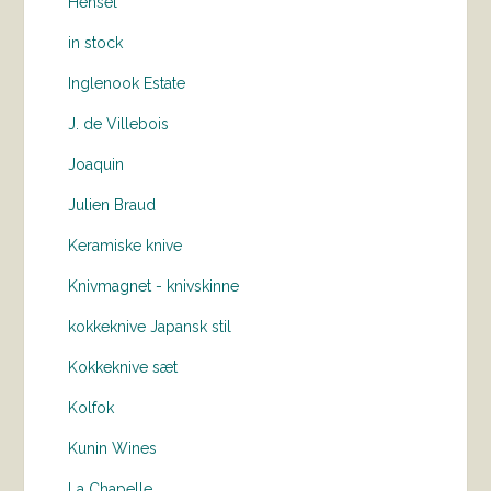
Hensel
in stock
Inglenook Estate
J. de Villebois
Joaquin
Julien Braud
Keramiske knive
Knivmagnet - knivskinne
kokkeknive Japansk stil
Kokkeknive sæt
Kolfok
Kunin Wines
La Chapelle