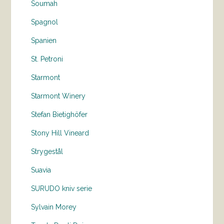
Soumah
Spagnol
Spanien
St. Petroni
Starmont
Starmont Winery
Stefan Bietighöfer
Stony Hill Vineard
Strygestål
Suavia
SURUDO kniv serie
Sylvain Morey