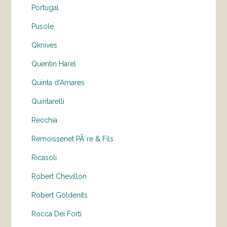
Portugal
Pusole
Qknives
Quentin Harel
Quinta d'Amares
Quintarelli
Recchia
Remoissenet PÃ¨re & Fils
Ricasoli
Robert Chevillon
Robert Goldenits
Rocca Dei Forti