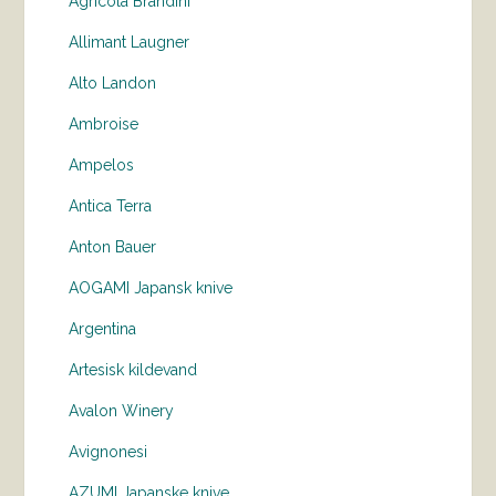
Agricola Brandini
Allimant Laugner
Alto Landon
Ambroise
Ampelos
Antica Terra
Anton Bauer
AOGAMI Japansk knive
Argentina
Artesisk kildevand
Avalon Winery
Avignonesi
AZUMI Japanske knive