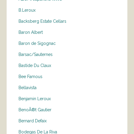
B.Leroux
Backsberg Estate Cellars
Baron Albert
Baron de Sigognac
Barsac/Sauternes
Bastide Du Claux
Bee Famous
Bellavista
Benjamin Leroux
BenoÃ®t Gautier
Bernard Defaix
Bodegas De La Riva