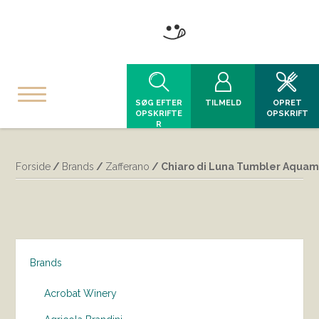
SØG EFTER
TILMELD
OPRET
OPSKRIFTE
OPSKRIFT
R
Forside
/
Brands
/
Zafferano
/ Chiaro di Luna Tumbler Aquamar
Brands
Acrobat Winery