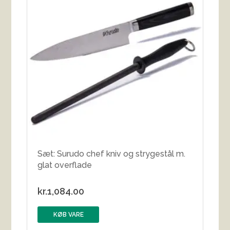
Sæt: Surudo chef kniv og strygestål m.
glat overflade
kr.
1,084.00
KØB VARE