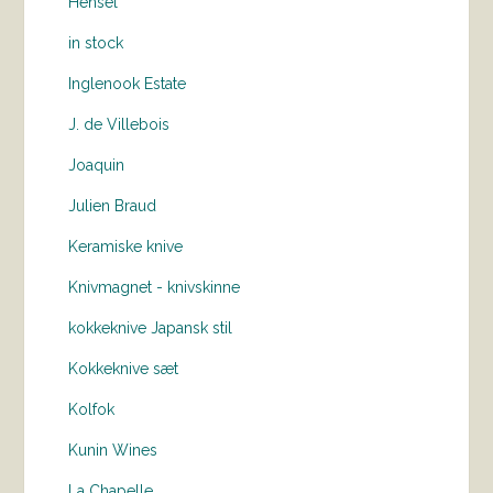
Hensel
in stock
Inglenook Estate
J. de Villebois
Joaquin
Julien Braud
Keramiske knive
Knivmagnet - knivskinne
kokkeknive Japansk stil
Kokkeknive sæt
Kolfok
Kunin Wines
La Chapelle