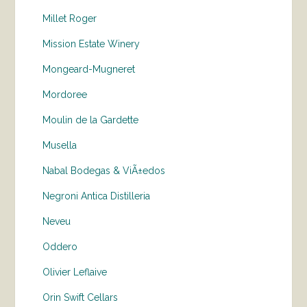
Millet Roger
Mission Estate Winery
Mongeard-Mugneret
Mordoree
Moulin de la Gardette
Musella
Nabal Bodegas & ViÃ±edos
Negroni Antica Distilleria
Neveu
Oddero
Olivier Leflaive
Orin Swift Cellars