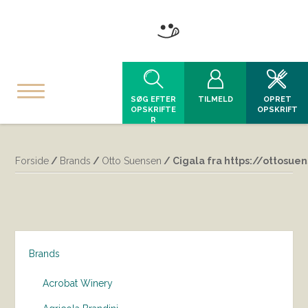
SØG EFTER
TILMELD
OPRET
OPSKRIFTE
OPSKRIFT
R
Forside
/
Brands
/
Otto Suensen
/ Cigala fra https://ottosue
Brands
Acrobat Winery