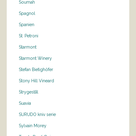
Soumah
Spagnol
Spanien
St. Petroni
Starmont
Starmont Winery
Stefan Bietighöfer
Stony Hill Vineard
Strygestål
Suavia
SURUDO kniv serie
Sylvain Morey