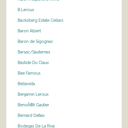
B.Leroux
Backsberg Estate Cellars
Baron Albert
Baron de Sigognac
Barsac/Sauternes
Bastide Du Claux
Bee Famous
Bellavista
Benjamin Leroux
BenoÃ®t Gautier
Bernard Defaix
Bodegas De La Riva