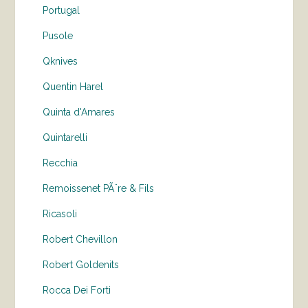
Portugal
Pusole
Qknives
Quentin Harel
Quinta d'Amares
Quintarelli
Recchia
Remoissenet PÃ¨re & Fils
Ricasoli
Robert Chevillon
Robert Goldenits
Rocca Dei Forti