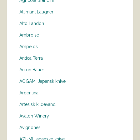
Agricola Brandini
Allimant Laugner
Alto Landon
Ambroise
Ampelos
Antica Terra
Anton Bauer
AOGAMI Japansk knive
Argentina
Artesisk kildevand
Avalon Winery
Avignonesi
AZUMI Japanske knive