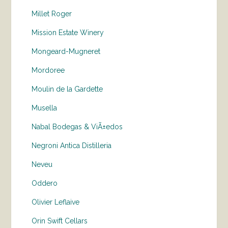
Millet Roger
Mission Estate Winery
Mongeard-Mugneret
Mordoree
Moulin de la Gardette
Musella
Nabal Bodegas & ViÃ±edos
Negroni Antica Distilleria
Neveu
Oddero
Olivier Leflaive
Orin Swift Cellars