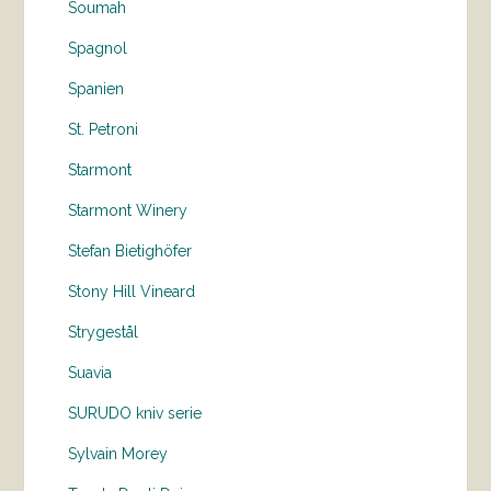
Soumah
Spagnol
Spanien
St. Petroni
Starmont
Starmont Winery
Stefan Bietighöfer
Stony Hill Vineard
Strygestål
Suavia
SURUDO kniv serie
Sylvain Morey