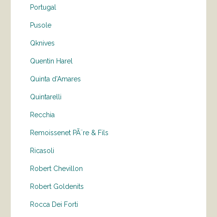
Portugal
Pusole
Qknives
Quentin Harel
Quinta d'Amares
Quintarelli
Recchia
Remoissenet PÃ¨re & Fils
Ricasoli
Robert Chevillon
Robert Goldenits
Rocca Dei Forti