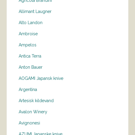
Agricola Brandini
Allimant Laugner
Alto Landon
Ambroise
Ampelos
Antica Terra
Anton Bauer
AOGAMI Japansk knive
Argentina
Artesisk kildevand
Avalon Winery
Avignonesi
AZUMI Japanske knive