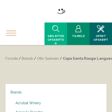
SØG EFTER
TILMELD
OPRET
OPSKRIFTE
OPSKRIFT
R
Forside
/
Brands
/
Otto Suensen
/ Copa Santa Rouge Langued
Brands
Acrobat Winery