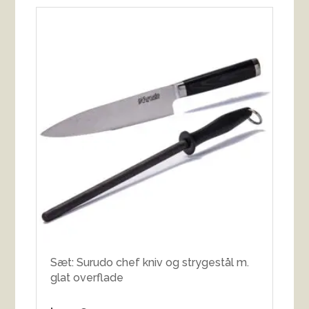
Sæt: Surudo chef kniv og strygestål m.
glat overflade