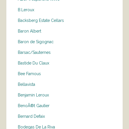
B.Leroux
Backsberg Estate Cellars
Baron Albert
Baron de Sigognac
Barsac/Sauternes
Bastide Du Claux
Bee Famous
Bellavista
Benjamin Leroux
BenoÃ®t Gautier
Bernard Defaix
Bodegas De La Riva