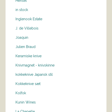
Hensel
in stock
Inglenook Estate
J. de Villebois
Joaquin
Julien Braud
Keramiske knive
Knivmagnet - knivskinne
kokkeknive Japansk stil
Kokkeknive sæt
Kolfok
Kunin Wines
La Chapelle