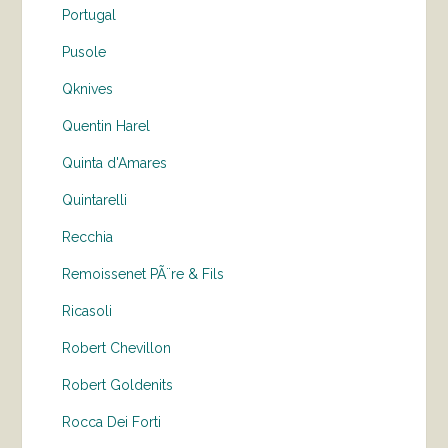
Portugal
Pusole
Qknives
Quentin Harel
Quinta d'Amares
Quintarelli
Recchia
Remoissenet PÃ¨re & Fils
Ricasoli
Robert Chevillon
Robert Goldenits
Rocca Dei Forti