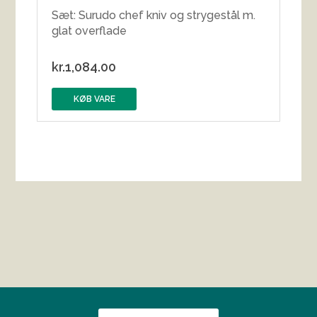
Sæt: Surudo chef kniv og strygestål m.
glat overflade
kr.
1,084.00
KØB VARE