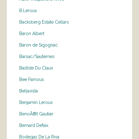
B.Leroux
Backsberg Estate Cellars
Baron Albert
Baron de Sigognac
Barsac/Sauternes
Bastide Du Claux
Bee Famous
Bellavista
Benjamin Leroux
BenoÃ®t Gautier
Bernard Defaix
Bodegas De La Riva