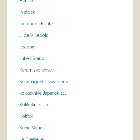
Hensel
in stock
Inglenook Estate
J. de Villebois
Joaquin
Julien Braud
Keramiske knive
Knivmagnet - knivskinne
kokkeknive Japansk stil
Kokkeknive sæt
Kolfok
Kunin Wines
La Chapelle