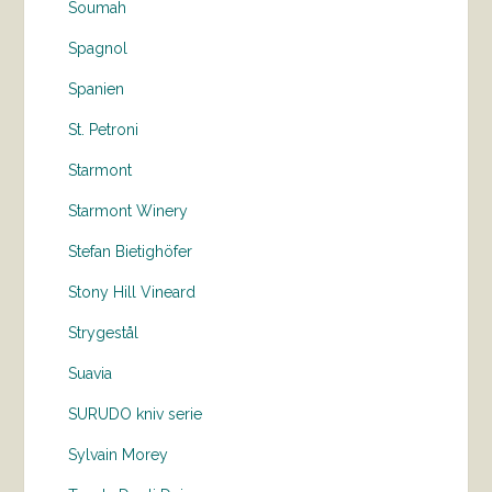
Soumah
Spagnol
Spanien
St. Petroni
Starmont
Starmont Winery
Stefan Bietighöfer
Stony Hill Vineard
Strygestål
Suavia
SURUDO kniv serie
Sylvain Morey