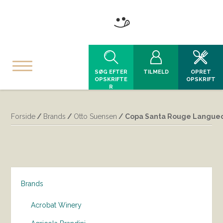
SØG EFTER
TILMELD
OPRET
OPSKRIFTE
OPSKRIFT
R
Forside
/
Brands
/
Otto Suensen
/ Copa Santa Rouge Langued
Brands
Acrobat Winery