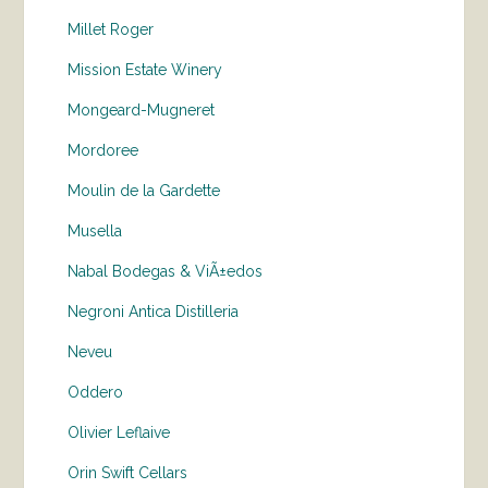
Millet Roger
Mission Estate Winery
Mongeard-Mugneret
Mordoree
Moulin de la Gardette
Musella
Nabal Bodegas & ViÃ±edos
Negroni Antica Distilleria
Neveu
Oddero
Olivier Leflaive
Orin Swift Cellars