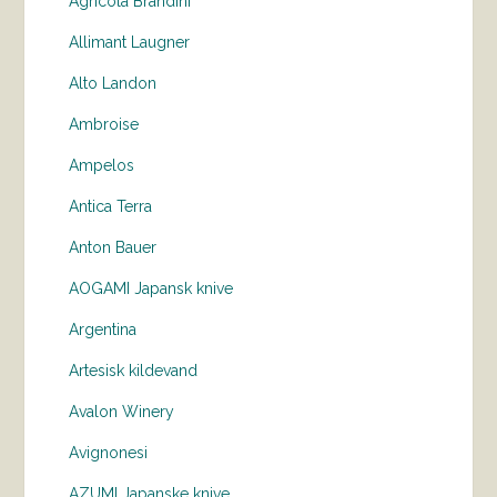
Agricola Brandini
Allimant Laugner
Alto Landon
Ambroise
Ampelos
Antica Terra
Anton Bauer
AOGAMI Japansk knive
Argentina
Artesisk kildevand
Avalon Winery
Avignonesi
AZUMI Japanske knive