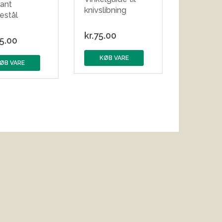
ant
knivslibning
estål
kr.
75.00
5.00
KØB VARE
ØB VARE