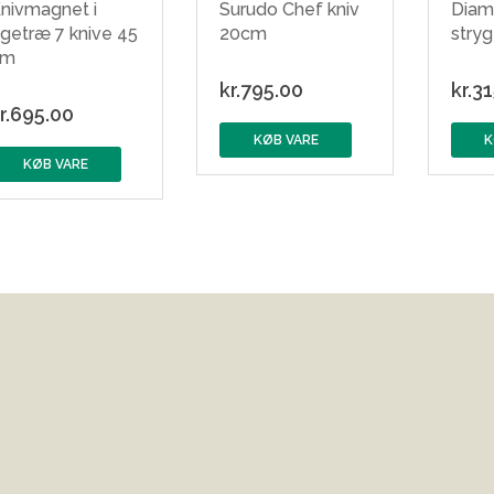
nivmagnet i
Surudo Chef kniv
Diam
getræ 7 knive 45
20cm
stryg
cm
kr.
795.00
kr.
31
r.
695.00
KØB VARE
K
KØB VARE