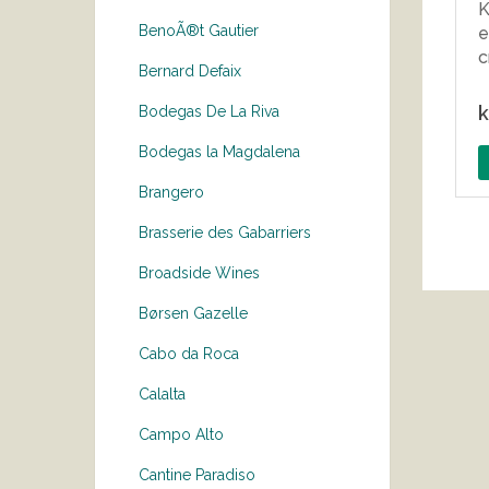
K
BenoÃ®t Gautier
e
Bernard Defaix
k
Bodegas De La Riva
Bodegas la Magdalena
Brangero
Brasserie des Gabarriers
Broadside Wines
Børsen Gazelle
Cabo da Roca
Calalta
Campo Alto
Cantine Paradiso