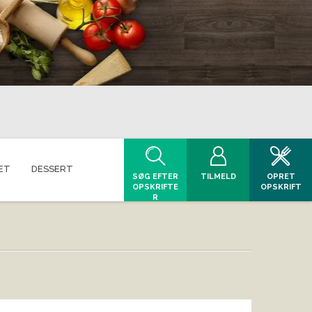
ET
DESSERT
SØG EFTER
TILMELD
OPRET
OPSKRIFTE
OPSKRIFT
R