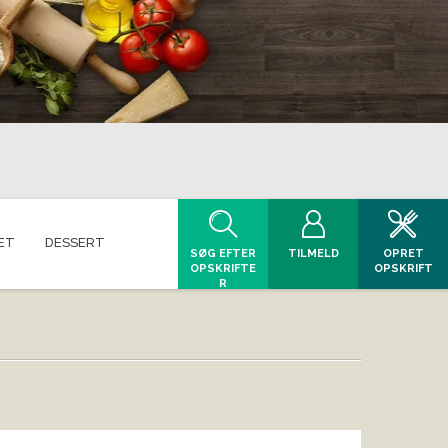
ET
DESSERT
SØG EFTER
TILMELD
OPRET
OPSKRIFTE
OPSKRIFT
R