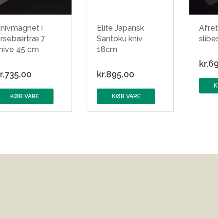
nivmagnet i
Elite Japansk
Afret
irsebærtræ 7
Santoku kniv
slibe
nive 45 cm
18cm
kr.
69
r.
735.00
kr.
895.00
K
KØB VARE
KØB VARE