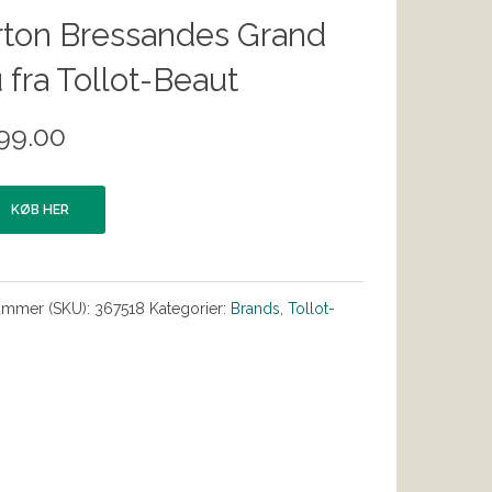
rton Bressandes Grand
 fra Tollot-Beaut
99.00
KØB HER
ummer (SKU):
367518
Kategorier:
Brands
,
Tollot-