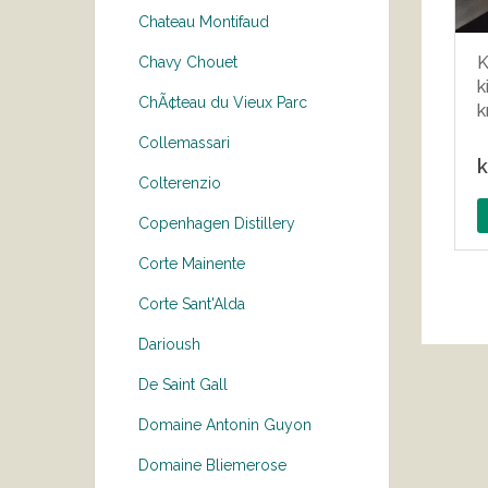
Chateau Montifaud
K
Chavy Chouet
k
ChÃ¢teau du Vieux Parc
k
Collemassari
k
Colterenzio
Copenhagen Distillery
Corte Mainente
Corte Sant'Alda
Darioush
De Saint Gall
Domaine Antonin Guyon
Domaine Bliemerose