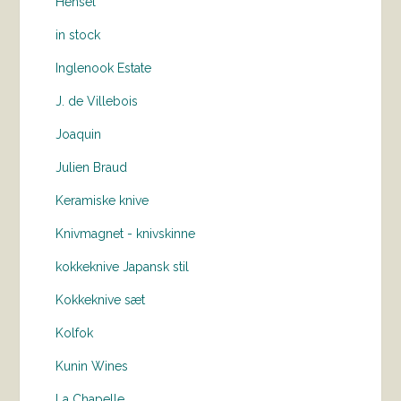
Hensel
in stock
Inglenook Estate
J. de Villebois
Joaquin
Julien Braud
Keramiske knive
Knivmagnet - knivskinne
kokkeknive Japansk stil
Kokkeknive sæt
Kolfok
Kunin Wines
La Chapelle