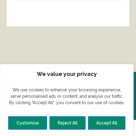
We value your privacy
Del din ret her!
We use cookies to enhance your browsing experience,
serve personalised ads or content, and analyse our traffic.
By clicking "Accept All", you consent to our use of cookies.
Har du en konge ret du vil dele?
Customise
Reject All
Accept All