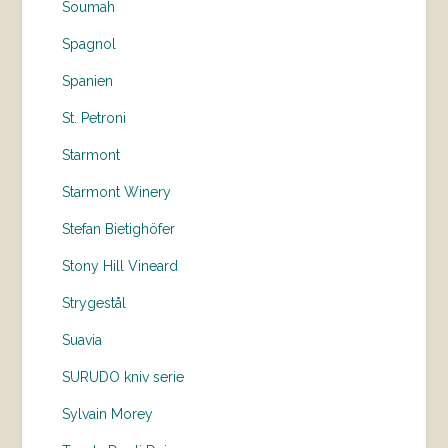
Soumah
Spagnol
Spanien
St. Petroni
Starmont
Starmont Winery
Stefan Bietighöfer
Stony Hill Vineard
Strygestål
Suavia
SURUDO kniv serie
Sylvain Morey