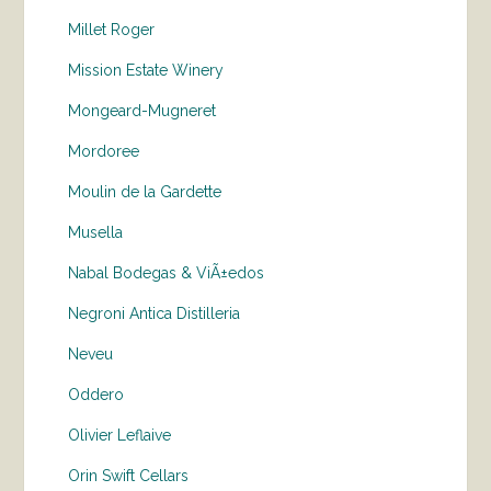
Millet Roger
Mission Estate Winery
Mongeard-Mugneret
Mordoree
Moulin de la Gardette
Musella
Nabal Bodegas & ViÃ±edos
Negroni Antica Distilleria
Neveu
Oddero
Olivier Leflaive
Orin Swift Cellars