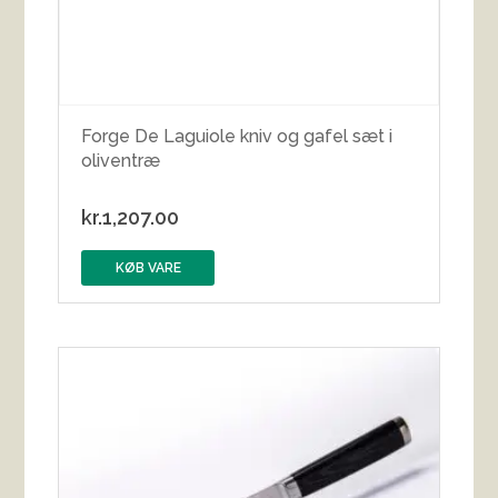
Forge De Laguiole kniv og gafel sæt i
oliventræ
kr.
1,207.00
KØB VARE