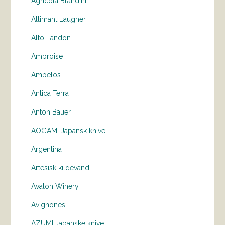
Agricola Brandini
Allimant Laugner
Alto Landon
Ambroise
Ampelos
Antica Terra
Anton Bauer
AOGAMI Japansk knive
Argentina
Artesisk kildevand
Avalon Winery
Avignonesi
AZUMI Japanske knive