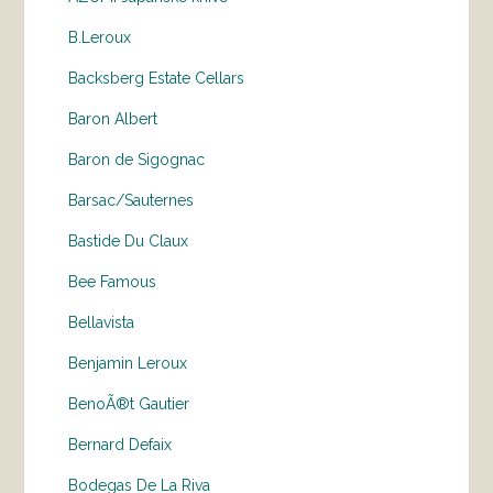
B.Leroux
Backsberg Estate Cellars
Baron Albert
Baron de Sigognac
Barsac/Sauternes
Bastide Du Claux
Bee Famous
Bellavista
Benjamin Leroux
BenoÃ®t Gautier
Bernard Defaix
Bodegas De La Riva