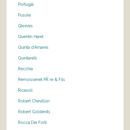
Portugal
Pusole
Qknives
Quentin Harel
Quinta d'Amares
Quintarelli
Recchia
Remoissenet PÃ¨re & Fils
Ricasoli
Robert Chevillon
Robert Goldenits
Rocca Dei Forti