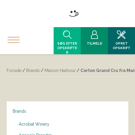
SØG EFTER
TILMELD
OPRET
OPSKRIFTE
OPSKRIFT
R
Forside
/
Brands
/
Maison Harbour
/ Corton Grand Cru fra Ma
Brands
Acrobat Winery