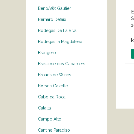
BenoÃ®t Gautier
E
S
Bernard Defaix
Bodegas De La Riva
k
Bodegas la Magdalena
Brangero
Brasserie des Gabarriers
Broadside Wines
Børsen Gazelle
Cabo da Roca
Calalta
Campo Alto
Cantine Paradiso