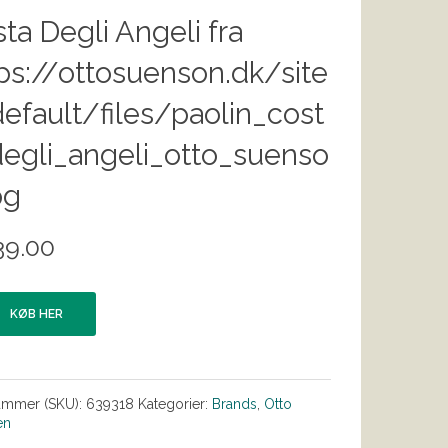
ta Degli Angeli fra
ps://ottosuenson.dk/site
efault/files/paolin_cost
egli_angeli_otto_suenso
pg
39.00
KØB HER
ummer (SKU):
639318
Kategorier:
Brands
,
Otto
en