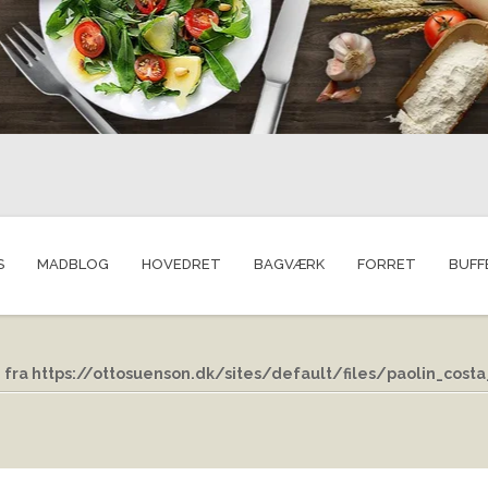
S
MADBLOG
HOVEDRET
BAGVÆRK
FORRET
BUFF
i fra https://ottosuenson.dk/sites/default/files/paolin_cost