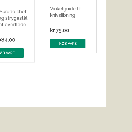
Vinkelguide til
 Surudo chef
knivslibning
og strygestål
at overflade
kr.
75.00
084.00
KØB VARE
ØB VARE