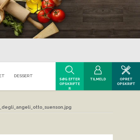
ET
DESSERT
SØG EFTER
TILMELD
OPRET
OPSKRIFTE
OPSKRIFT
R
a_degli_angeli_otto_suenson.jpg