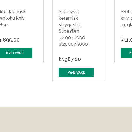
lite Japansk
Slibesæt:
Sæt:
antoku kniv
keramisk
kniv 
18cm
strygestål,
m. gl
Slibesten
#400/1000
r.
895.00
kr.
1,
#2000/5000
KØB VARE
K
kr.
987.00
KØB VARE