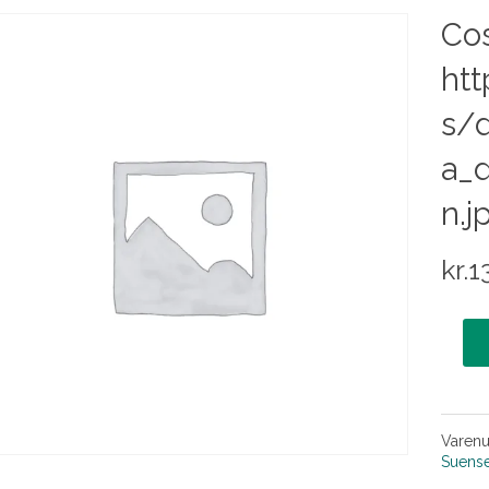
Cos
htt
s/d
a_d
n.j
kr.
1
Varen
Suens