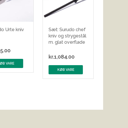
o Urte kniv
Sæt: Surudo chef
kniv og strygestål
m. glat overflade
5.00
kr.
1,084.00
ØB VARE
KØB VARE