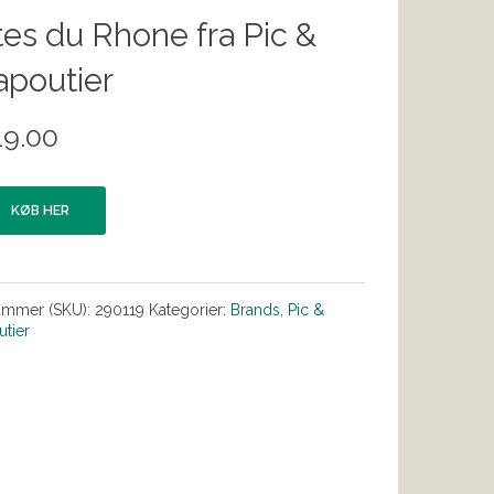
es du Rhone fra Pic &
apoutier
19.00
KØB HER
ummer (SKU):
290119
Kategorier:
Brands
,
Pic &
tier