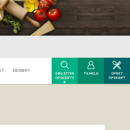
ET
DESSERT
SØG EFTER
TILMELD
OPRET
OPSKRIFTE
OPSKRIFT
R