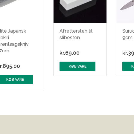
lite Japansk
Afrettersten til
Surud
akiri
slibesten
9cm
røntsagskniv
17cm
kr.
69.00
kr.
39
r.
895.00
KØB VARE
K
KØB VARE