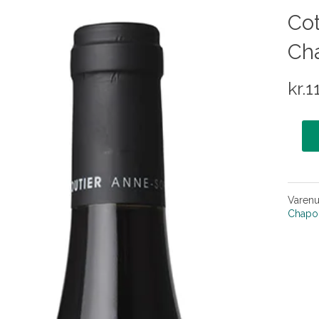
Cot
Ch
kr.
1
Varen
Chapou