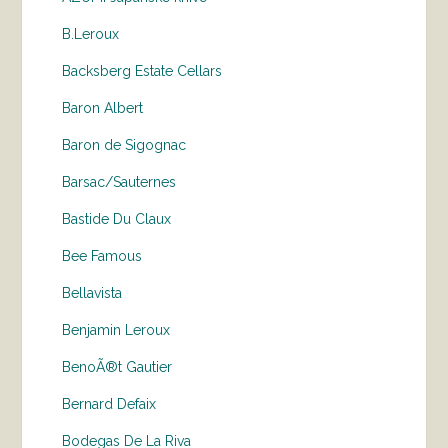
B.Leroux
Backsberg Estate Cellars
Baron Albert
Baron de Sigognac
Barsac/Sauternes
Bastide Du Claux
Bee Famous
Bellavista
Benjamin Leroux
BenoÃ®t Gautier
Bernard Defaix
Bodegas De La Riva