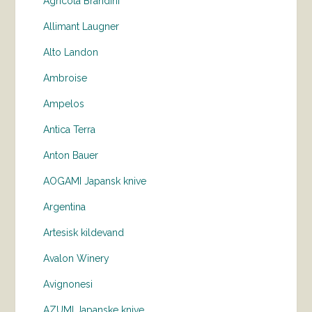
Agricola Brandini
Allimant Laugner
Alto Landon
Ambroise
Ampelos
Antica Terra
Anton Bauer
AOGAMI Japansk knive
Argentina
Artesisk kildevand
Avalon Winery
Avignonesi
AZUMI Japanske knive