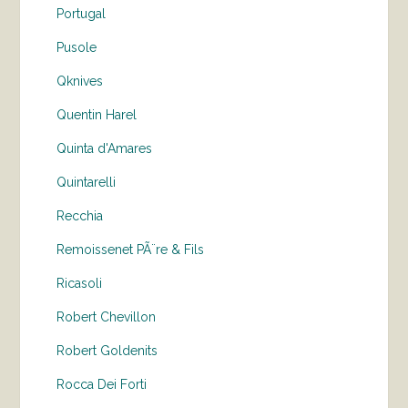
Portugal
Pusole
Qknives
Quentin Harel
Quinta d'Amares
Quintarelli
Recchia
Remoissenet PÃ¨re & Fils
Ricasoli
Robert Chevillon
Robert Goldenits
Rocca Dei Forti