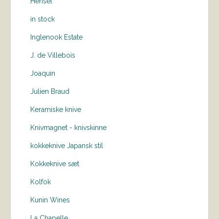
Hensel
in stock
Inglenook Estate
J. de Villebois
Joaquin
Julien Braud
Keramiske knive
Knivmagnet - knivskinne
kokkeknive Japansk stil
Kokkeknive sæt
Kolfok
Kunin Wines
La Chapelle