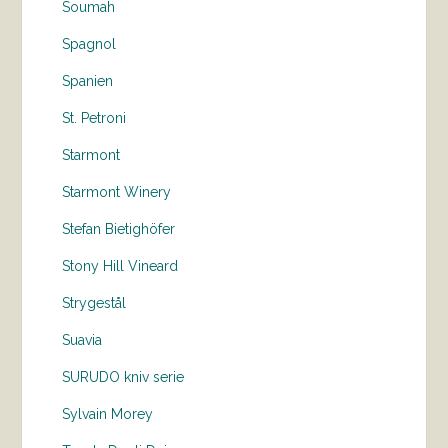
Soumah
Spagnol
Spanien
St. Petroni
Starmont
Starmont Winery
Stefan Bietighöfer
Stony Hill Vineard
Strygestål
Suavia
SURUDO kniv serie
Sylvain Morey