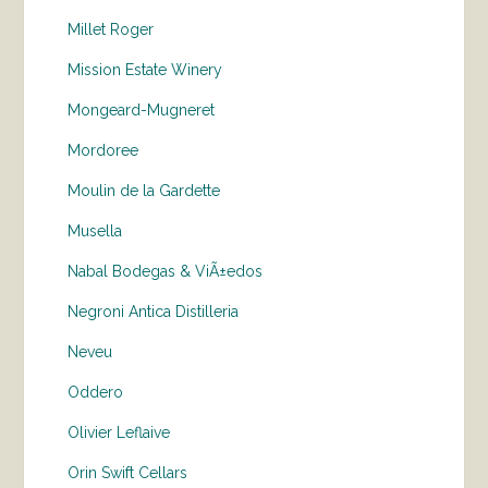
Millet Roger
Mission Estate Winery
Mongeard-Mugneret
Mordoree
Moulin de la Gardette
Musella
Nabal Bodegas & ViÃ±edos
Negroni Antica Distilleria
Neveu
Oddero
Olivier Leflaive
Orin Swift Cellars