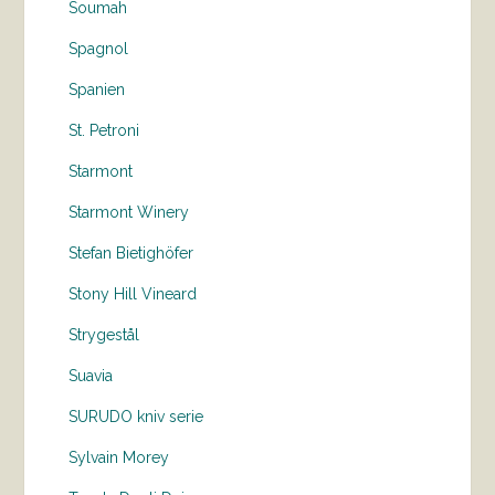
Soumah
Spagnol
Spanien
St. Petroni
Starmont
Starmont Winery
Stefan Bietighöfer
Stony Hill Vineard
Strygestål
Suavia
SURUDO kniv serie
Sylvain Morey