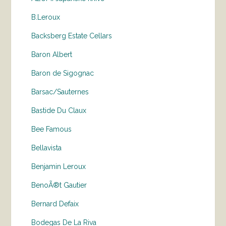
B.Leroux
Backsberg Estate Cellars
Baron Albert
Baron de Sigognac
Barsac/Sauternes
Bastide Du Claux
Bee Famous
Bellavista
Benjamin Leroux
BenoÃ®t Gautier
Bernard Defaix
Bodegas De La Riva