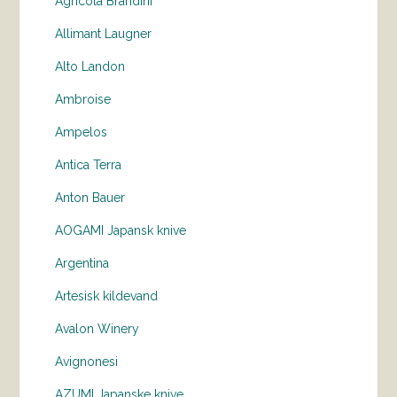
Agricola Brandini
Allimant Laugner
Alto Landon
Ambroise
Ampelos
Antica Terra
Anton Bauer
AOGAMI Japansk knive
Argentina
Artesisk kildevand
Avalon Winery
Avignonesi
AZUMI Japanske knive