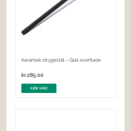
Keramisk strygestål – Glat overflade
kr.
285.00
KØB VARE