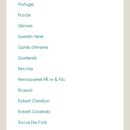
Portugal
Pusole
Qknives
Quentin Harel
Quinta d'Amares
Quintarelli
Recchia
Remoissenet PÃ¨re & Fils
Ricasoli
Robert Chevillon
Robert Goldenits
Rocca Dei Forti