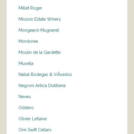
Millet Roger
Mission Estate Winery
Mongeard-Mugneret
Mordoree
Moulin de la Gardette
Musella
Nabal Bodegas & ViÃ±edos
Negroni Antica Distilleria
Neveu
Oddero
Olivier Leflaive
Orin Swift Cellars