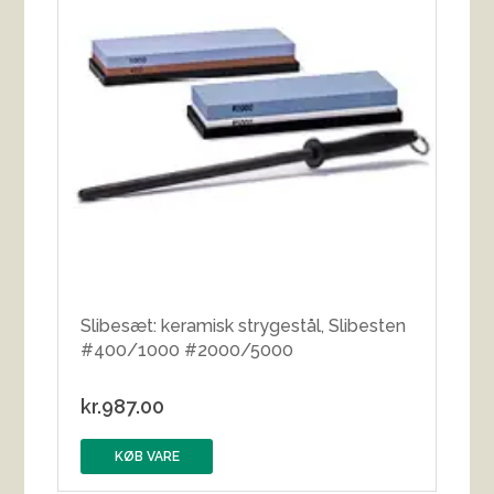
Slibesæt: keramisk strygestål, Slibesten
#400/1000 #2000/5000
kr.
987.00
KØB VARE