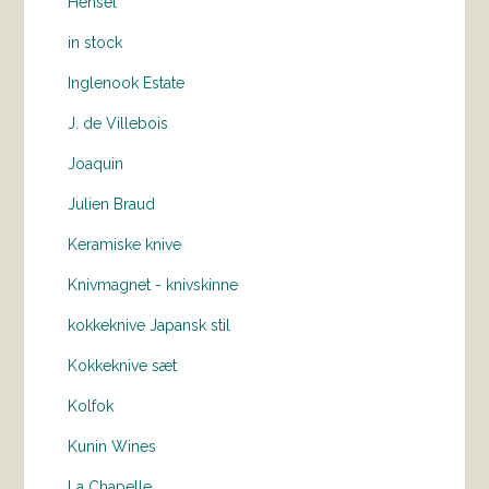
Hensel
in stock
Inglenook Estate
J. de Villebois
Joaquin
Julien Braud
Keramiske knive
Knivmagnet - knivskinne
kokkeknive Japansk stil
Kokkeknive sæt
Kolfok
Kunin Wines
La Chapelle