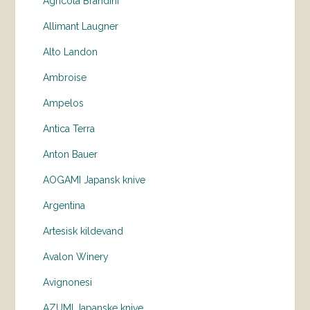
Agricola Brandini
Allimant Laugner
Alto Landon
Ambroise
Ampelos
Antica Terra
Anton Bauer
AOGAMI Japansk knive
Argentina
Artesisk kildevand
Avalon Winery
Avignonesi
AZUMI Japanske knive