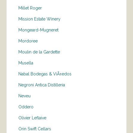
Millet Roger
Mission Estate Winery
Mongeard-Mugneret
Mordoree
Moulin de la Gardette
Musella
Nabal Bodegas & ViÃ±edos
Negroni Antica Distilleria
Neveu
Oddero
Olivier Leflaive
Orin Swift Cellars