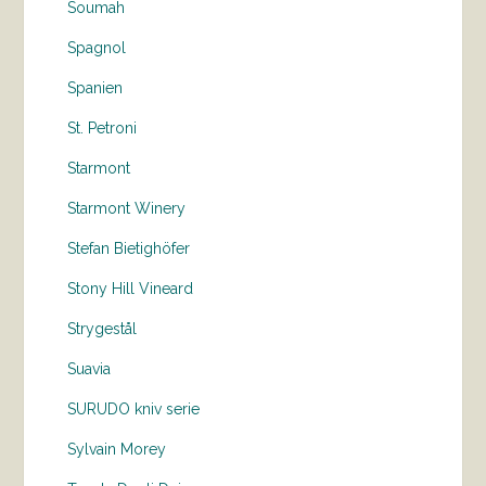
Soumah
Spagnol
Spanien
St. Petroni
Starmont
Starmont Winery
Stefan Bietighöfer
Stony Hill Vineard
Strygestål
Suavia
SURUDO kniv serie
Sylvain Morey