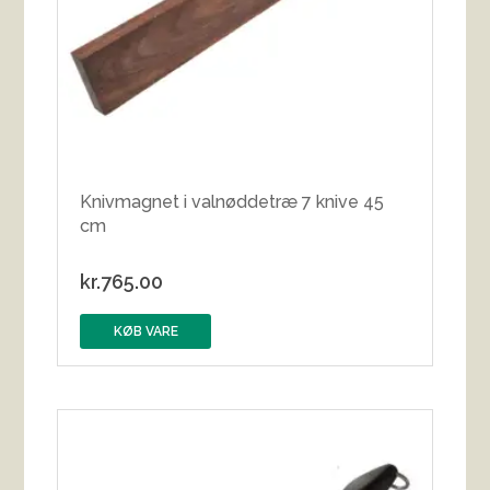
Knivmagnet i valnøddetræ 7 knive 45
cm
kr.
765.00
KØB VARE