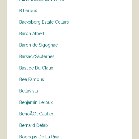
B.Leroux
Backsberg Estate Cellars
Baron Albert
Baron de Sigognac
Barsac/Sauternes
Bastide Du Claux
Bee Famous
Bellavista
Benjamin Leroux
BenoÃ®t Gautier
Bernard Defaix
Bodegas De La Riva