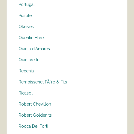
Portugal
Pusole
Qknives
Quentin Harel
Quinta d'Amares
Quintarelli
Recchia
Remoissenet PÃ¨re & Fils
Ricasoli
Robert Chevillon
Robert Goldenits
Rocca Dei Forti