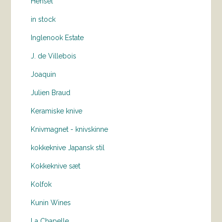
Hensel
in stock
Inglenook Estate
J. de Villebois
Joaquin
Julien Braud
Keramiske knive
Knivmagnet - knivskinne
kokkeknive Japansk stil
Kokkeknive sæt
Kolfok
Kunin Wines
La Chapelle