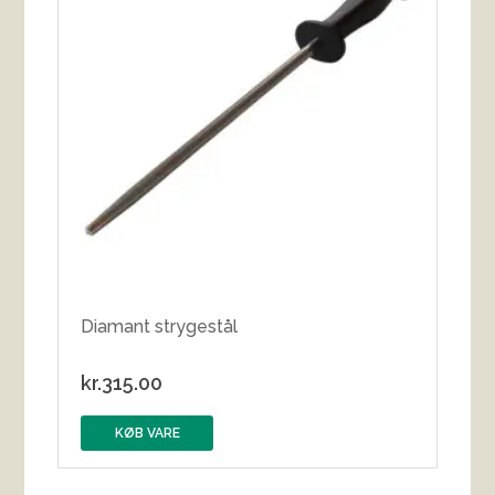
Diamant strygestål
kr.
315.00
KØB VARE