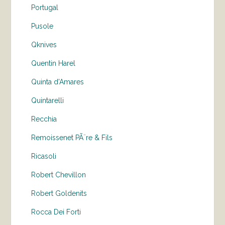
Portugal
Pusole
Qknives
Quentin Harel
Quinta d'Amares
Quintarelli
Recchia
Remoissenet PÃ¨re & Fils
Ricasoli
Robert Chevillon
Robert Goldenits
Rocca Dei Forti