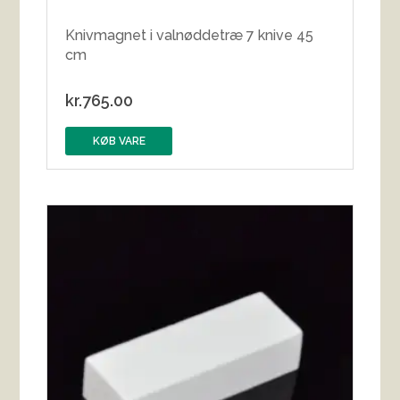
Knivmagnet i valnøddetræ 7 knive 45
cm
kr.
765.00
KØB VARE