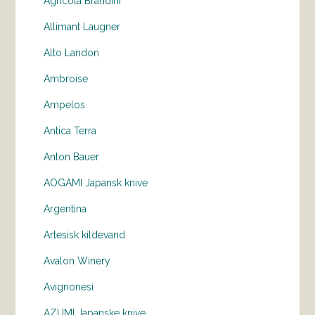
Agricola Brandini
Allimant Laugner
Alto Landon
Ambroise
Ampelos
Antica Terra
Anton Bauer
AOGAMI Japansk knive
Argentina
Artesisk kildevand
Avalon Winery
Avignonesi
AZUMI Japanske knive