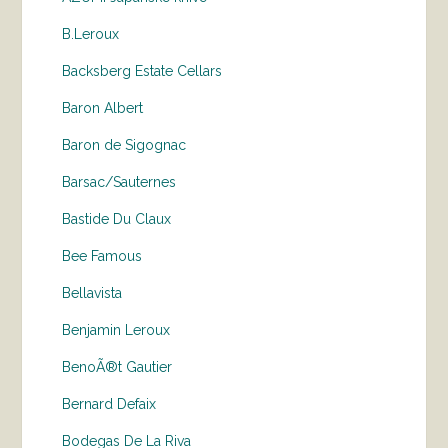
B.Leroux
Backsberg Estate Cellars
Baron Albert
Baron de Sigognac
Barsac/Sauternes
Bastide Du Claux
Bee Famous
Bellavista
Benjamin Leroux
BenoÃ®t Gautier
Bernard Defaix
Bodegas De La Riva