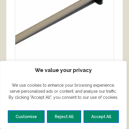
Keramisk strygestål – rillet overflade
We value your privacy
kr.
295.00
We use cookies to enhance your browsing experience,
serve personalised ads or content, and analyse our traffic.
By clicking "Accept All", you consent to our use of cookies.
KØB VARE
Customise
Reject All
Accept All