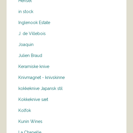
Hensel
in stock
Inglenook Estate
J. de Villebois
Joaquin
Julien Braud
Keramiske knive
Knivmagnet - knivskinne
kokkeknive Japansk stil
Kokkeknive sæt
Kolfok
Kunin Wines
La Chapelle