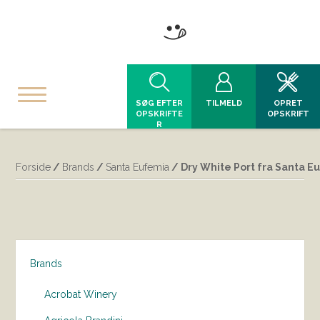
SØG EFTER
TILMELD
OPRET
OPSKRIFTE
OPSKRIFT
R
Forside
/
Brands
/
Santa Eufemia
/ Dry White Port fra Santa E
Brands
Acrobat Winery