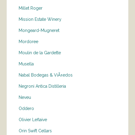
Millet Roger
Mission Estate Winery
Mongeard-Mugneret
Mordoree
Moulin de la Gardette
Musella
Nabal Bodegas & ViÃ±edos
Negroni Antica Distilleria
Neveu
Oddero
Olivier Leflaive
Orin Swift Cellars