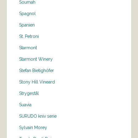
Soumah
Spagnol
Spanien
St. Petroni
Starmont
Starmont Winery
Stefan Bietighöfer
Stony Hill Vineard
Strygestål
Suavia
SURUDO kniv serie
Sylvain Morey