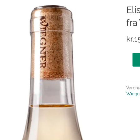
Eli
fra
kr.
1
Varen
Wiegn