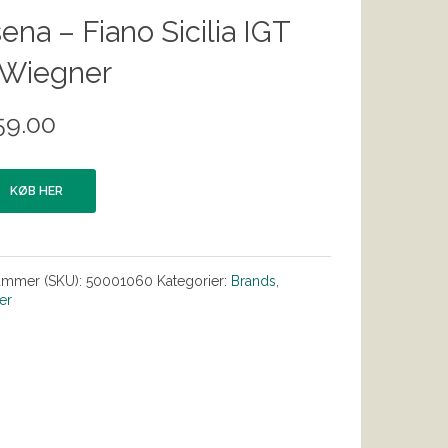
sena – Fiano Sicilia IGT
 Wiegner
59.00
KØB HER
ummer (SKU):
50001060
Kategorier:
Brands
,
er