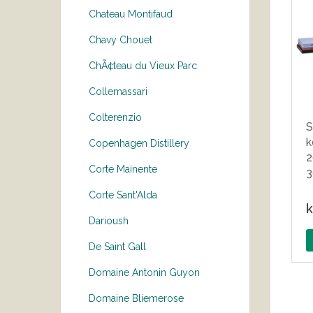
Chateau Montifaud
Chavy Chouet
ChÃ¢teau du Vieux Parc
Collemassari
Colterenzio
S
k
Copenhagen Distillery
2
Corte Mainente
3
Corte Sant'Alda
k
Darioush
De Saint Gall
Domaine Antonin Guyon
Domaine Bliemerose