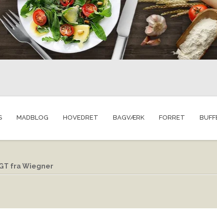
S
MADBLOG
HOVEDRET
BAGVÆRK
FORRET
BUFF
 IGT fra Wiegner