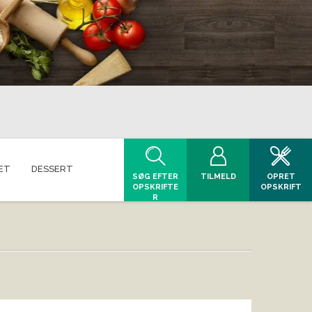
ET
DESSERT
SØG EFTER
TILMELD
OPRET
OPSKRIFTE
OPSKRIFT
R