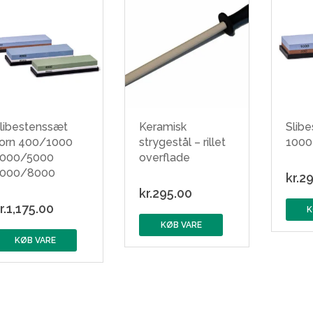
libestenssæt
Keramisk
Slib
orn 400/1000
strygestål – rillet
1000 
000/5000
overflade
000/8000
kr.
29
kr.
295.00
r.
1,175.00
K
KØB VARE
KØB VARE