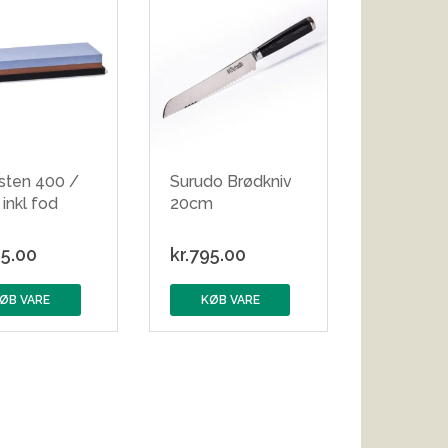
esten 400 /
Surudo Brødkniv
inkl fod
20cm
5.00
kr.
795.00
ØB VARE
KØB VARE