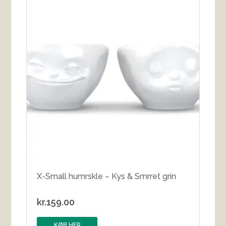
X-Small humrskle – Kys & Smrret grin
kr.
159.00
KØB HER