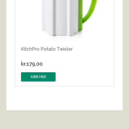
KitchPro Potato Twister
kr.
179.00
KØB HER