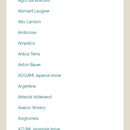
Agricola Brandini
Allimant Laugner
Alto Landon
Ambroise
Ampelos
Antica Terra
Anton Bauer
AOGAMI Japansk knive
Argentina
Artesisk kildevand
Avalon Winery
Avignonesi
AZUMI Japanske knive