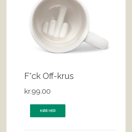
F*ck Off-krus
kr.
99.00
KØB HER