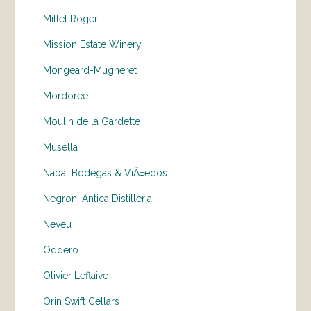
Millet Roger
Mission Estate Winery
Mongeard-Mugneret
Mordoree
Moulin de la Gardette
Musella
Nabal Bodegas & ViÃ±edos
Negroni Antica Distilleria
Neveu
Oddero
Olivier Leflaive
Orin Swift Cellars