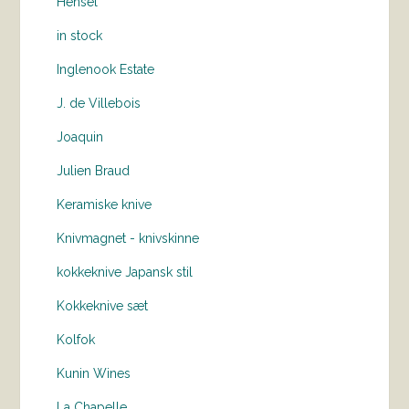
Hensel
in stock
Inglenook Estate
J. de Villebois
Joaquin
Julien Braud
Keramiske knive
Knivmagnet - knivskinne
kokkeknive Japansk stil
Kokkeknive sæt
Kolfok
Kunin Wines
La Chapelle