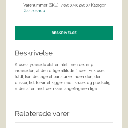
Varenummer (SKU):
7350074025007
Kategori:
Gastroshop
BESKRIVELSE
Beskrivelse
Krusets yderside afslrer intet, men det er p
indersiden, at den drlige attitude findes! Er kruset
fuldt, kan det tage et par slurke, inden den, der
drikker, lidt forvirret kigger ned i kruset og pludselig
mdes af en hnd, der rkker langefingeren lige
Relaterede varer