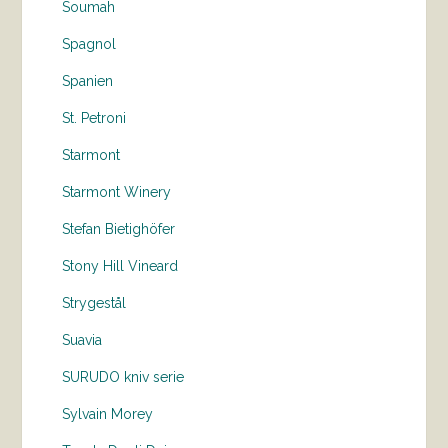
Soumah
Spagnol
Spanien
St. Petroni
Starmont
Starmont Winery
Stefan Bietighöfer
Stony Hill Vineard
Strygestål
Suavia
SURUDO kniv serie
Sylvain Morey