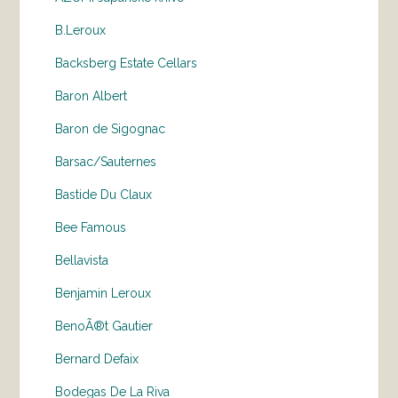
B.Leroux
Backsberg Estate Cellars
Baron Albert
Baron de Sigognac
Barsac/Sauternes
Bastide Du Claux
Bee Famous
Bellavista
Benjamin Leroux
BenoÃ®t Gautier
Bernard Defaix
Bodegas De La Riva