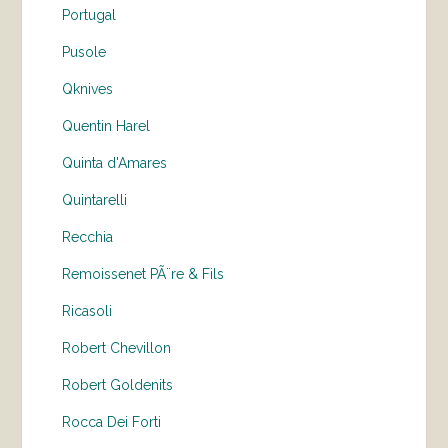
Portugal
Pusole
Qknives
Quentin Harel
Quinta d'Amares
Quintarelli
Recchia
Remoissenet PÃ¨re & Fils
Ricasoli
Robert Chevillon
Robert Goldenits
Rocca Dei Forti