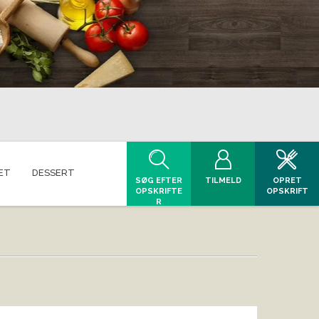
ET
DESSERT
SØG EFTER
TILMELD
OPRET
OPSKRIFTE
OPSKRIFT
R