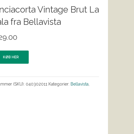
nciacorta Vintage Brut La
la fra Bellavista
29.00
KØB HER
ummer (SKU):
040302011
Kategorier:
Bellavista
,
s