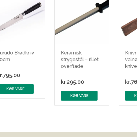
urudo Brødkniv
Keramisk
Kniv
20cm
strygestål – rillet
valn
overflade
kniv
r.
795.00
kr.
295.00
kr.
76
KØB VARE
KØB VARE
K