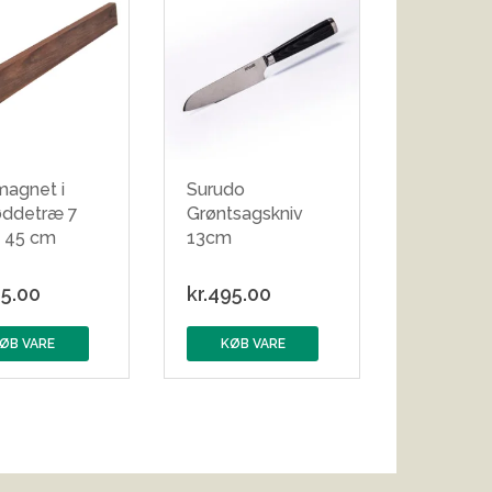
magnet i
Surudo
øddetræ 7
Grøntsagskniv
e 45 cm
13cm
5.00
kr.
495.00
ØB VARE
KØB VARE