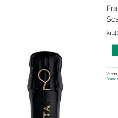
Fra
Sca
kr.
4
Varen
Brand