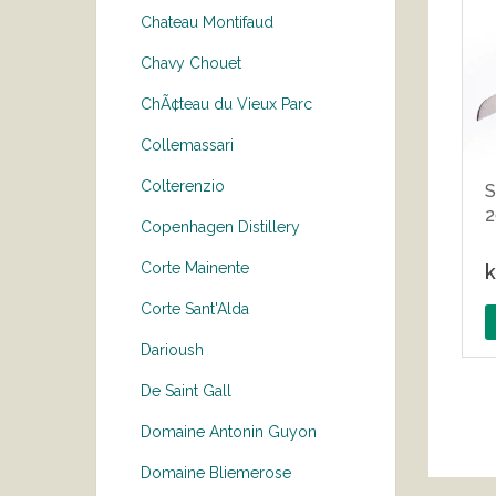
Chateau Montifaud
Chavy Chouet
ChÃ¢teau du Vieux Parc
Collemassari
Colterenzio
S
Copenhagen Distillery
Corte Mainente
k
Corte Sant'Alda
Darioush
De Saint Gall
Domaine Antonin Guyon
Domaine Bliemerose