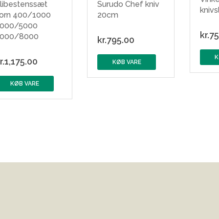
libestenssæt
Surudo Chef kniv
knivs
orn 400/1000
20cm
000/5000
kr.
75
000/8000
kr.
795.00
K
r.
1,175.00
KØB VARE
KØB VARE