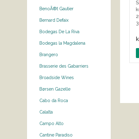
S
BenoÃ®t Gautier
k
2
Bernard Defaix
3
Bodegas De La Riva
k
Bodegas la Magdalena
Brangero
Brasserie des Gabarriers
Broadside Wines
Børsen Gazelle
Cabo da Roca
Calalta
Campo Alto
Cantine Paradiso