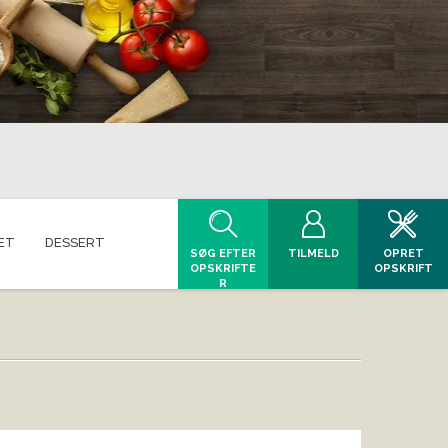
ET
DESSERT
SØG EFTER
TILMELD
OPRET
OPSKRIFTE
OPSKRIFT
R