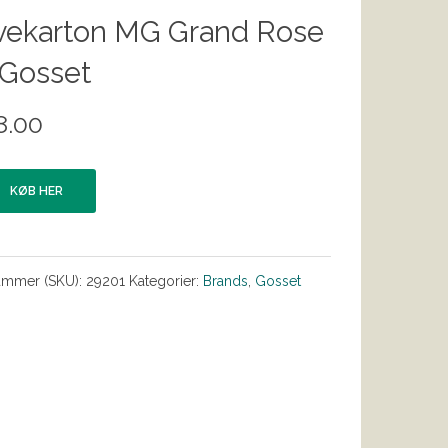
vekarton MG Grand Rose
 Gosset
8.00
KØB HER
ummer (SKU):
29201
Kategorier:
Brands
,
Gosset