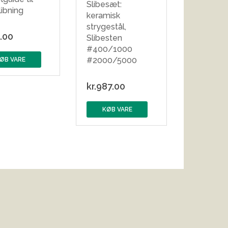
Slibesæt:
libning
keramisk
strygestål,
.00
Slibesten
#400/1000
#2000/5000
ØB VARE
kr.
987.00
KØB VARE