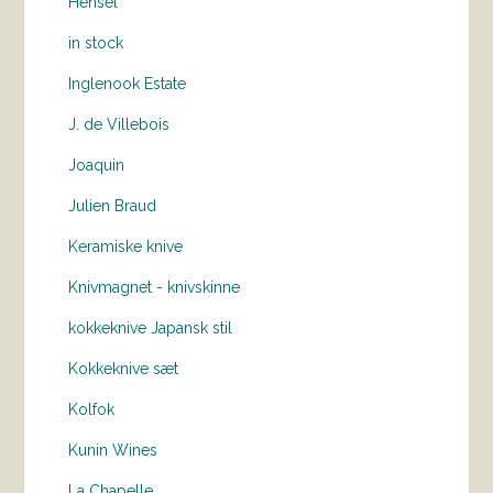
Hensel
in stock
Inglenook Estate
J. de Villebois
Joaquin
Julien Braud
Keramiske knive
Knivmagnet - knivskinne
kokkeknive Japansk stil
Kokkeknive sæt
Kolfok
Kunin Wines
La Chapelle