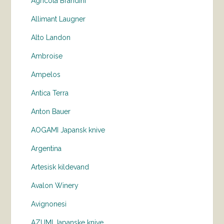
Agricola Brandini
Allimant Laugner
Alto Landon
Ambroise
Ampelos
Antica Terra
Anton Bauer
AOGAMI Japansk knive
Argentina
Artesisk kildevand
Avalon Winery
Avignonesi
AZUMI Japanske knive