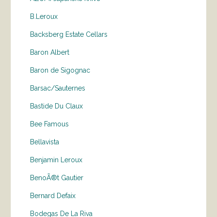
B.Leroux
Backsberg Estate Cellars
Baron Albert
Baron de Sigognac
Barsac/Sauternes
Bastide Du Claux
Bee Famous
Bellavista
Benjamin Leroux
BenoÃ®t Gautier
Bernard Defaix
Bodegas De La Riva