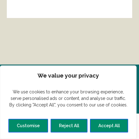
We value your privacy
Del din ret her!
We use cookies to enhance your browsing experience,
Har du en konge ret du vil dele?
serve personalised ads or content, and analyse our traffic.
By clicking "Accept All", you consent to our use of cookies.
Customise
Reject All
Accept All
© Vildmedmad.dk 2019. God og nem mad!