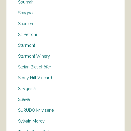
Soumah
Spagnol
Spanien
St. Petroni
Starmont
Starmont Winery
Stefan Bietighöfer
Stony Hill Vineard
Strygestål
Suavia
SURUDO kniv serie
Sylvain Morey