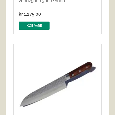
2000/5000 3000/8000
kr.
1,175.00
KØB VARE