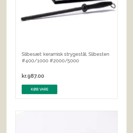
Slibesæt: keramisk strygestål, Slibesten
#400/1000 #2000/5000
kr.
987.00
KØB VARE