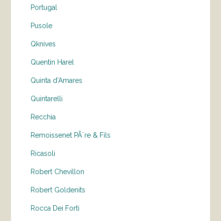
Portugal
Pusole
Qknives
Quentin Harel
Quinta d'Amares
Quintarelli
Recchia
Remoissenet PÃ¨re & Fils
Ricasoli
Robert Chevillon
Robert Goldenits
Rocca Dei Forti