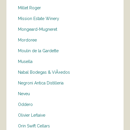
Millet Roger
Mission Estate Winery
Mongeard-Mugneret
Mordoree
Moulin de la Gardette
Musella
Nabal Bodegas & ViÃ±edos
Negroni Antica Distilleria
Neveu
Oddero
Olivier Leflaive
Orin Swift Cellars