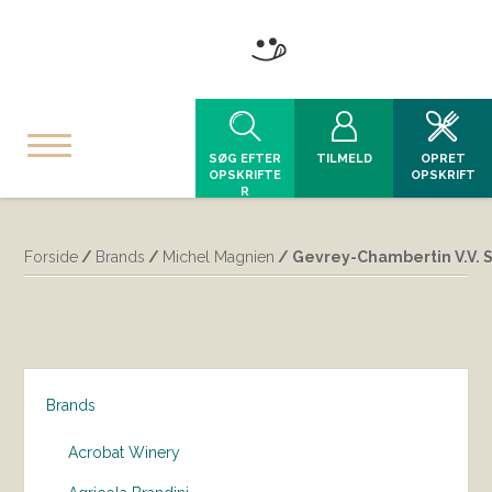
SØG EFTER
TILMELD
OPRET
OPSKRIFTE
OPSKRIFT
R
Forside
/
Brands
/
Michel Magnien
/ Gevrey-Chambertin V.V. 
Brands
Acrobat Winery