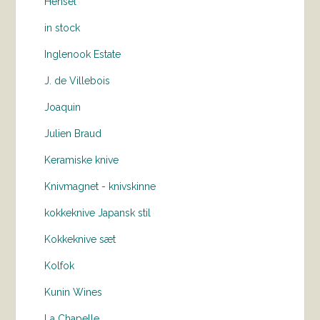
Hensel
in stock
Inglenook Estate
J. de Villebois
Joaquin
Julien Braud
Keramiske knive
Knivmagnet - knivskinne
kokkeknive Japansk stil
Kokkeknive sæt
Kolfok
Kunin Wines
La Chapelle