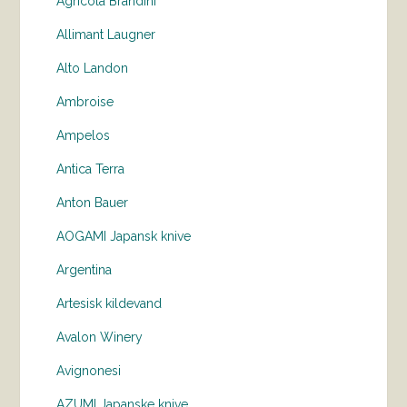
Agricola Brandini
Allimant Laugner
Alto Landon
Ambroise
Ampelos
Antica Terra
Anton Bauer
AOGAMI Japansk knive
Argentina
Artesisk kildevand
Avalon Winery
Avignonesi
AZUMI Japanske knive