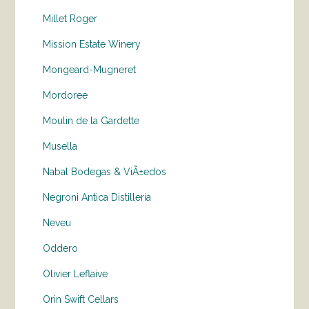
Millet Roger
Mission Estate Winery
Mongeard-Mugneret
Mordoree
Moulin de la Gardette
Musella
Nabal Bodegas & ViÃ±edos
Negroni Antica Distilleria
Neveu
Oddero
Olivier Leflaive
Orin Swift Cellars