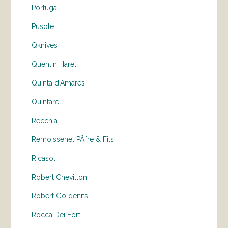
Portugal
Pusole
Qknives
Quentin Harel
Quinta d'Amares
Quintarelli
Recchia
Remoissenet PÃ¨re & Fils
Ricasoli
Robert Chevillon
Robert Goldenits
Rocca Dei Forti