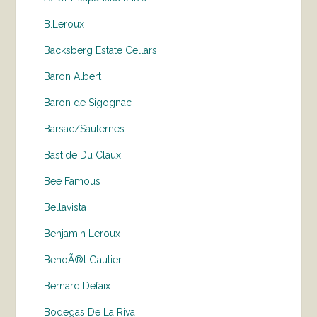
B.Leroux
Backsberg Estate Cellars
Baron Albert
Baron de Sigognac
Barsac/Sauternes
Bastide Du Claux
Bee Famous
Bellavista
Benjamin Leroux
BenoÃ®t Gautier
Bernard Defaix
Bodegas De La Riva