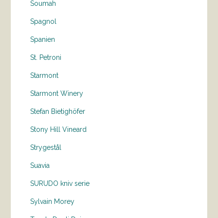
Soumah
Spagnol
Spanien
St. Petroni
Starmont
Starmont Winery
Stefan Bietighöfer
Stony Hill Vineard
Strygestål
Suavia
SURUDO kniv serie
Sylvain Morey