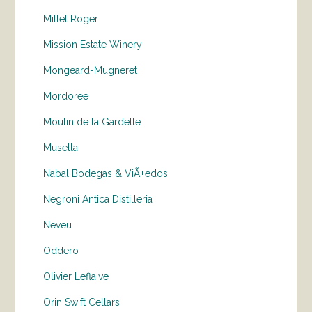
Millet Roger
Mission Estate Winery
Mongeard-Mugneret
Mordoree
Moulin de la Gardette
Musella
Nabal Bodegas & ViÃ±edos
Negroni Antica Distilleria
Neveu
Oddero
Olivier Leflaive
Orin Swift Cellars