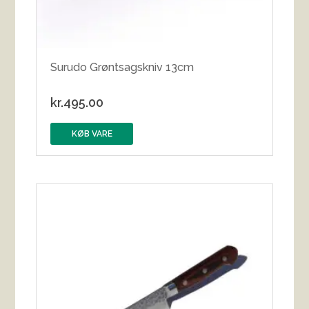
Surudo Grøntsagskniv 13cm
kr.
495.00
KØB VARE