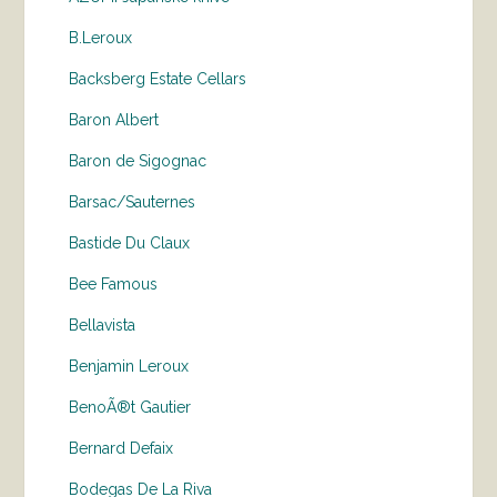
B.Leroux
Backsberg Estate Cellars
Baron Albert
Baron de Sigognac
Barsac/Sauternes
Bastide Du Claux
Bee Famous
Bellavista
Benjamin Leroux
BenoÃ®t Gautier
Bernard Defaix
Bodegas De La Riva