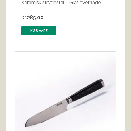
Keramisk strygestål – Glat overflade
kr.
285.00
KØB VARE