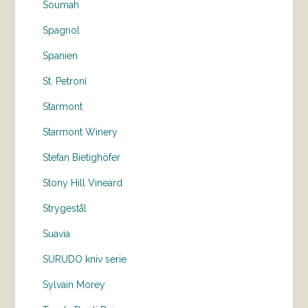
Soumah
Spagnol
Spanien
St. Petroni
Starmont
Starmont Winery
Stefan Bietighöfer
Stony Hill Vineard
Strygestål
Suavia
SURUDO kniv serie
Sylvain Morey