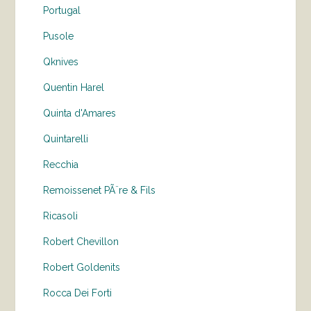
Portugal
Pusole
Qknives
Quentin Harel
Quinta d'Amares
Quintarelli
Recchia
Remoissenet PÃ¨re & Fils
Ricasoli
Robert Chevillon
Robert Goldenits
Rocca Dei Forti