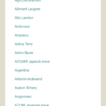
Agricola Brandini
Allimant Laugner
Alto Landon
Ambroise
Ampelos
Antica Terra
Anton Bauer
AOGAMI Japansk knive
Argentina
Artesisk kildevand
Avalon Winery
Avignonesi
AZUMI Japanske knive