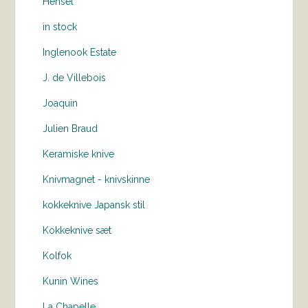
Hensel
in stock
Inglenook Estate
J. de Villebois
Joaquin
Julien Braud
Keramiske knive
Knivmagnet - knivskinne
kokkeknive Japansk stil
Kokkeknive sæt
Kolfok
Kunin Wines
La Chapelle