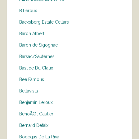
B.Leroux
Backsberg Estate Cellars
Baron Albert
Baron de Sigognac
Barsac/Sauternes
Bastide Du Claux
Bee Famous
Bellavista
Benjamin Leroux
BenoÃ®t Gautier
Bernard Defaix
Bodegas De La Riva