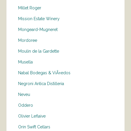
Millet Roger
Mission Estate Winery
Mongeard-Mugneret
Mordoree
Moulin de la Gardette
Musella
Nabal Bodegas & ViÃ±edos
Negroni Antica Distilleria
Neveu
Oddero
Olivier Leflaive
Orin Swift Cellars