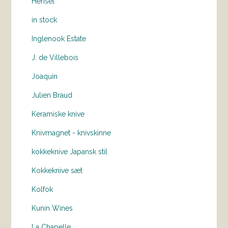
Hensel
in stock
Inglenook Estate
J. de Villebois
Joaquin
Julien Braud
Keramiske knive
Knivmagnet - knivskinne
kokkeknive Japansk stil
Kokkeknive sæt
Kolfok
Kunin Wines
La Chapelle