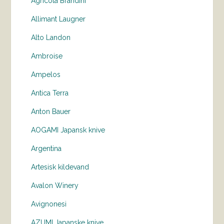
Agricola Brandini
Allimant Laugner
Alto Landon
Ambroise
Ampelos
Antica Terra
Anton Bauer
AOGAMI Japansk knive
Argentina
Artesisk kildevand
Avalon Winery
Avignonesi
AZUMI Japanske knive