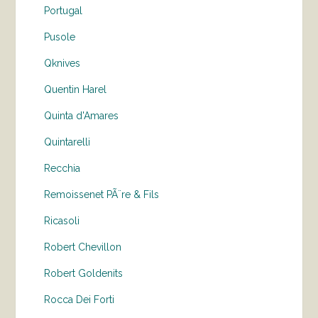
Portugal
Pusole
Qknives
Quentin Harel
Quinta d'Amares
Quintarelli
Recchia
Remoissenet PÃ¨re & Fils
Ricasoli
Robert Chevillon
Robert Goldenits
Rocca Dei Forti