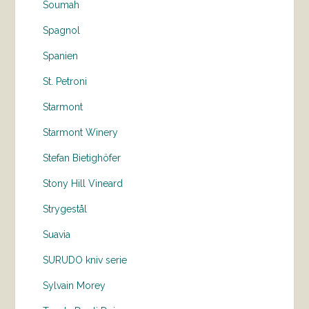
Soumah
Spagnol
Spanien
St. Petroni
Starmont
Starmont Winery
Stefan Bietighöfer
Stony Hill Vineard
Strygestål
Suavia
SURUDO kniv serie
Sylvain Morey