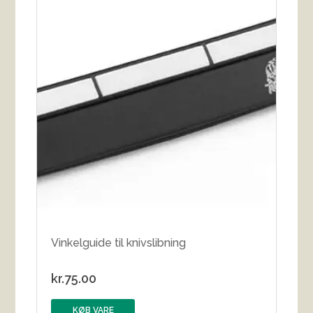
Vinkelguide til knivslibning
kr.
75.00
KØB VARE