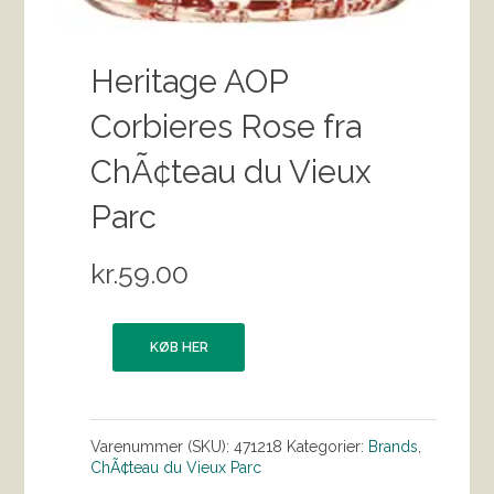
Heritage AOP
Corbieres Rose fra
ChÃ¢teau du Vieux
Parc
kr.
59.00
KØB HER
Varenummer (SKU):
471218
Kategorier:
Brands
,
ChÃ¢teau du Vieux Parc