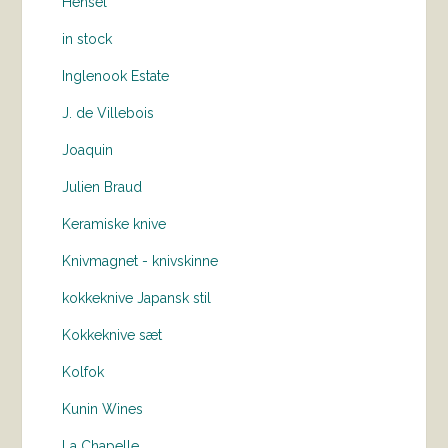
Hensel
in stock
Inglenook Estate
J. de Villebois
Joaquin
Julien Braud
Keramiske knive
Knivmagnet - knivskinne
kokkeknive Japansk stil
Kokkeknive sæt
Kolfok
Kunin Wines
La Chapelle