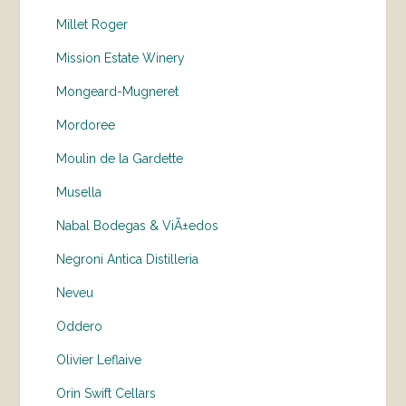
Millet Roger
Mission Estate Winery
Mongeard-Mugneret
Mordoree
Moulin de la Gardette
Musella
Nabal Bodegas & ViÃ±edos
Negroni Antica Distilleria
Neveu
Oddero
Olivier Leflaive
Orin Swift Cellars