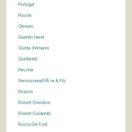
Portugal
Pusole
Qknives
Quentin Harel
Quinta d'Amares
Quintarelli
Recchia
Remoissenet PÃ¨re & Fils
Ricasoli
Robert Chevillon
Robert Goldenits
Rocca Dei Forti