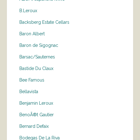
B.Leroux
Backsberg Estate Cellars
Baron Albert
Baron de Sigognac
Barsac/Sauternes
Bastide Du Claux
Bee Famous
Bellavista
Benjamin Leroux
BenoÃ®t Gautier
Bernard Defaix
Bodegas De La Riva