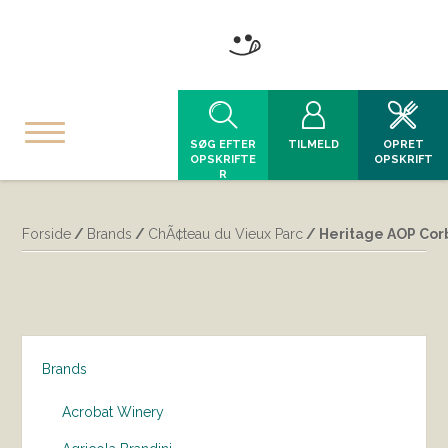
SØG EFTER
TILMELD
OPRET
OPSKRIFTE
OPSKRIFT
R
Forside
/
Brands
/
ChÃ¢teau du Vieux Parc
/ Heritage AOP Corb
Brands
Acrobat Winery