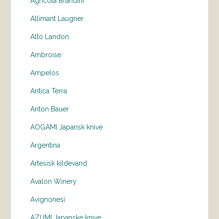
Agricola Brandini
Allimant Laugner
Alto Landon
Ambroise
Ampelos
Antica Terra
Anton Bauer
AOGAMI Japansk knive
Argentina
Artesisk kildevand
Avalon Winery
Avignonesi
AZUMI Japanske knive