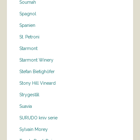
Soumah
Spagnol
Spanien
St. Petroni
Starmont
Starmont Winery
Stefan Bietighöfer
Stony Hill Vineard
Strygestål
Suavia
SURUDO kniv serie
Sylvain Morey