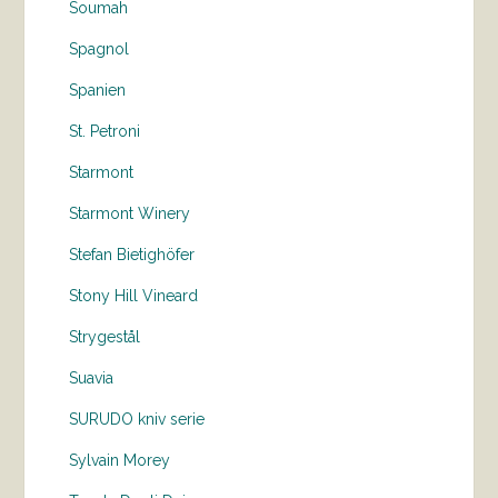
Soumah
Spagnol
Spanien
St. Petroni
Starmont
Starmont Winery
Stefan Bietighöfer
Stony Hill Vineard
Strygestål
Suavia
SURUDO kniv serie
Sylvain Morey