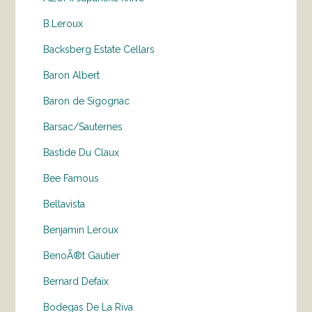
B.Leroux
Backsberg Estate Cellars
Baron Albert
Baron de Sigognac
Barsac/Sauternes
Bastide Du Claux
Bee Famous
Bellavista
Benjamin Leroux
BenoÃ®t Gautier
Bernard Defaix
Bodegas De La Riva