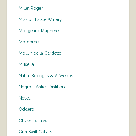
Millet Roger
Mission Estate Winery
Mongeard-Mugneret
Mordoree
Moulin de la Gardette
Musella
Nabal Bodegas & ViÃ±edos
Negroni Antica Distilleria
Neveu
Oddero
Olivier Leflaive
Orin Swift Cellars