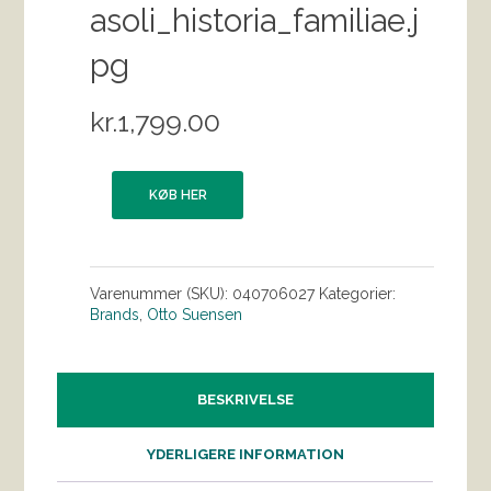
asoli_historia_familiae.j
pg
kr.
1,799.00
KØB HER
Varenummer (SKU):
040706027
Kategorier:
Brands
,
Otto Suensen
BESKRIVELSE
YDERLIGERE INFORMATION