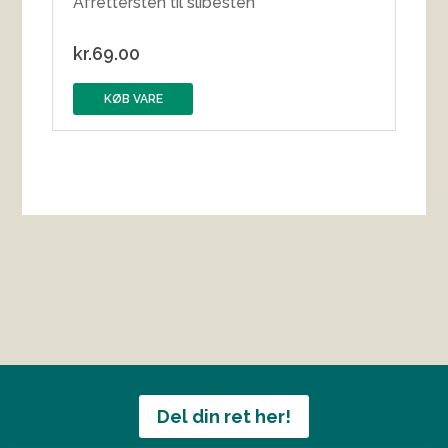
Afrettersten til slibesten
kr.
69.00
KØB VARE
Del din ret her!