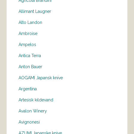
Agricola Brandini
Allimant Laugner
Alto Landon
Ambroise
Ampelos
Antica Terra
Anton Bauer
AOGAMI Japansk knive
Argentina
Artesisk kildevand
Avalon Winery
Avignonesi
AZUMI Japanske knive