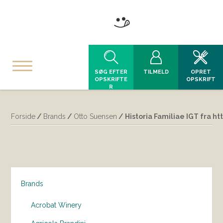
SØG EFTER
TILMELD
OPRET
OPSKRIFTE
OPSKRIFT
R
Forside
/
Brands
/
Otto Suensen
/ Historia Familiae IGT fra h
Brands
Acrobat Winery