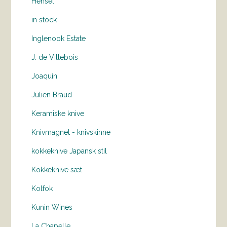
Hensel
in stock
Inglenook Estate
J. de Villebois
Joaquin
Julien Braud
Keramiske knive
Knivmagnet - knivskinne
kokkeknive Japansk stil
Kokkeknive sæt
Kolfok
Kunin Wines
La Chapelle