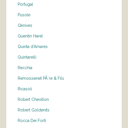
Portugal
Pusole
Qknives
Quentin Harel
Quinta d'Amares
Quintarelli
Recchia
Remoissenet PÃ¨re & Fils
Ricasoli
Robert Chevillon
Robert Goldenits
Rocca Dei Forti