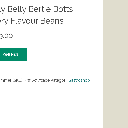
ly Belly Bertie Botts
ry Flavour Beans
9.00
KØB HER
ummer (SKU):
4996cf7fcade
Kategori:
Gastroshop