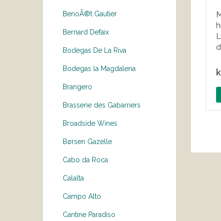
M
BenoÃ®t Gautier
h
Bernard Defaix
L
d
Bodegas De La Riva
Bodegas la Magdalena
k
Brangero
Brasserie des Gabarriers
Broadside Wines
Børsen Gazelle
Cabo da Roca
Calalta
Campo Alto
Cantine Paradiso