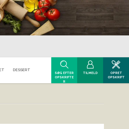
ET
DESSERT
SØG EFTER
TILMELD
OPRET
OPSKRIFTE
OPSKRIFT
R