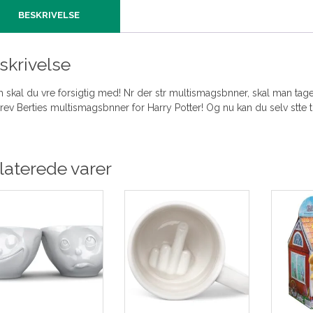
BESKRIVELSE
skrivelse
 skal du vre forsigtig med! Nr der str multismagsbnner, skal man tag
rev Berties multismagsbnner for Harry Potter! Og nu kan du selv stte 
laterede varer