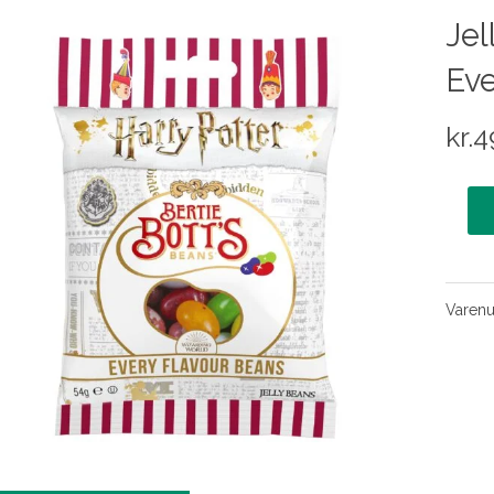
Jel
Eve
kr.
4
Varen