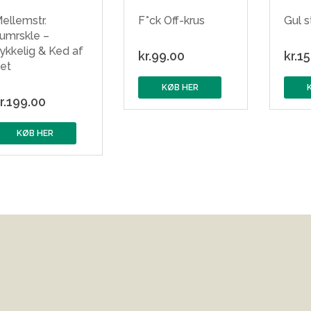
ellemstr.
F*ck Off-krus
Gul 
umrskle –
ykkelig & Ked af
kr.
99.00
kr.
15
et
KØB HER
r.
199.00
KØB HER