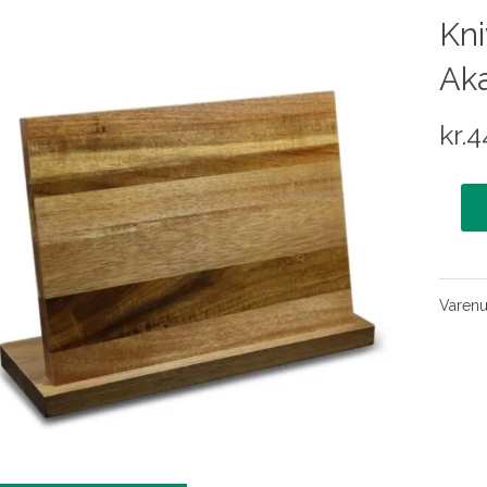
Kni
Ak
kr.
4
Varen