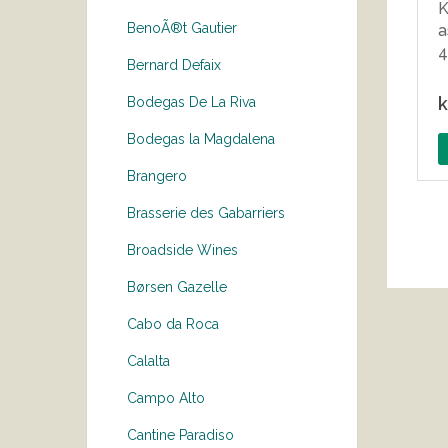
K
BenoÃ®t Gautier
a
4
Bernard Defaix
k
Bodegas De La Riva
Bodegas la Magdalena
Brangero
Brasserie des Gabarriers
Broadside Wines
Børsen Gazelle
Cabo da Roca
Calalta
Campo Alto
Cantine Paradiso