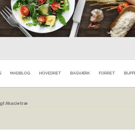
S
MADBLOG
HOVEDRET
BAGVÆRK
FORRET
BUFF
gt Akacietræ