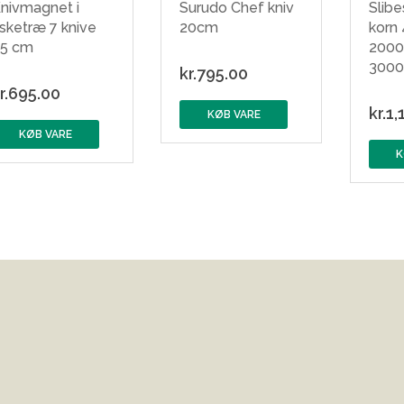
nivmagnet i
Surudo Chef kniv
Slib
sketræ 7 knive
20cm
korn
5 cm
2000
300
kr.
795.00
r.
695.00
kr.
1,
KØB VARE
KØB VARE
K