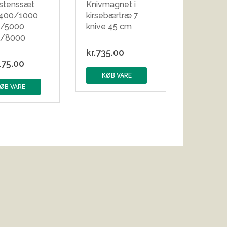
estenssæt
Knivmagnet i
 400/1000
kirsebærtræ 7
/5000
knive 45 cm
0/8000
kr.
735.00
175.00
KØB VARE
ØB VARE