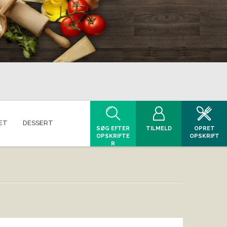
ET
DESSERT
SØG EFTER
TILMELD
OPRET
OPSKRIFTE
OPSKRIFT
R