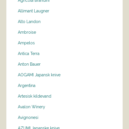
Agricola Brandini
Allimant Laugner
Alto Landon
Ambroise
Ampelos
Antica Terra
Anton Bauer
AOGAMI Japansk knive
Argentina
Artesisk kildevand
Avalon Winery
Avignonesi
AZUMI Japanske knive