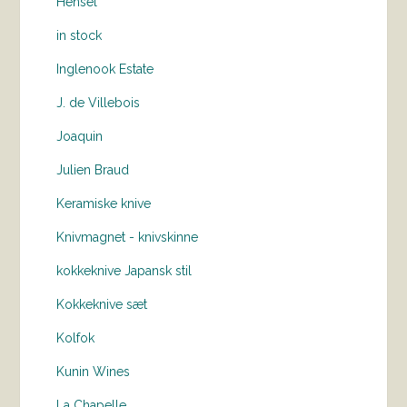
Hensel
in stock
Inglenook Estate
J. de Villebois
Joaquin
Julien Braud
Keramiske knive
Knivmagnet - knivskinne
kokkeknive Japansk stil
Kokkeknive sæt
Kolfok
Kunin Wines
La Chapelle