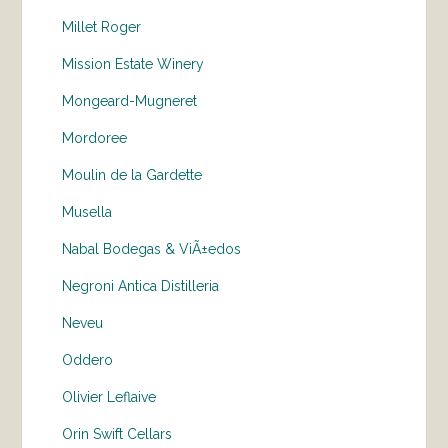
Millet Roger
Mission Estate Winery
Mongeard-Mugneret
Mordoree
Moulin de la Gardette
Musella
Nabal Bodegas & ViÃ±edos
Negroni Antica Distilleria
Neveu
Oddero
Olivier Leflaive
Orin Swift Cellars