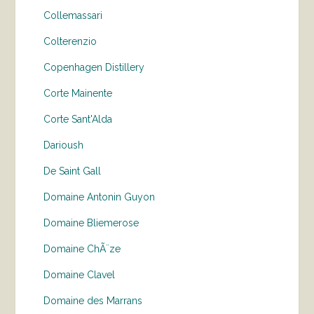
Collemassari
Colterenzio
Copenhagen Distillery
Corte Mainente
Corte Sant'Alda
Darioush
De Saint Gall
Domaine Antonin Guyon
Domaine Bliemerose
Domaine ChÃ¨ze
Domaine Clavel
Domaine des Marrans