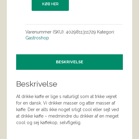
KØB HER
Varenummer (SKU):
4029811311729
Kategori:
Gastroshop
BESKRIVELSE
Beskrivelse
At drikke kaffe er lige s naturligt som at trkke vejret
for en dansk. Vi drikker masser og atter masser af
kaffe. Der er alts ikke noget srligt cool eller sejt ved
at drikke kaffe – medmindre du drikker af en meget
cool og sej kaffekop, selvflgelig.