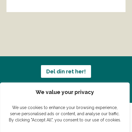
Del din ret her!
Har du en konge ret du vil dele?
We value your privacy
We use cookies to enhance your browsing experience,
serve personalised ads or content, and analyse our traffic.
By clicking "Accept All", you consent to our use of cookies.
© Vildmedmad.dk 2019. God og nem mad!