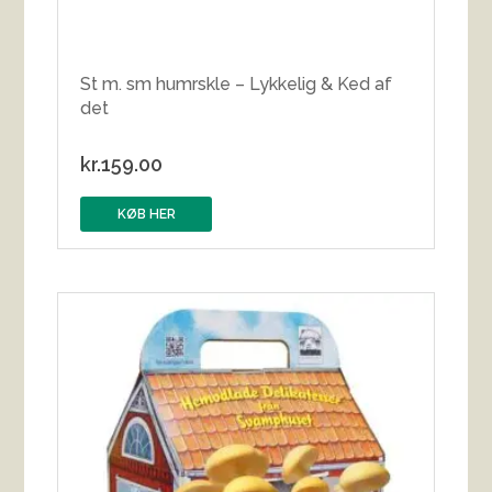
St m. sm humrskle – Lykkelig & Ked af
det
kr.
159.00
KØB HER