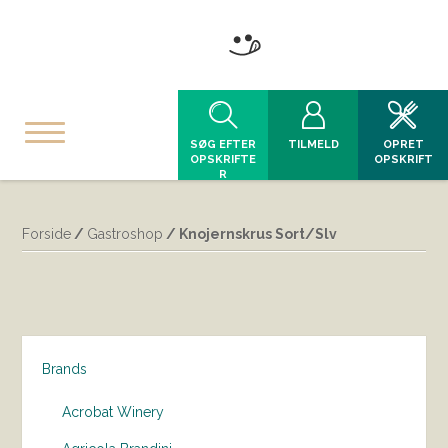
SØG EFTER
TILMELD
OPRET
OPSKRIFTE
OPSKRIFT
R
Forside
/
Gastroshop
/ Knojernskrus Sort/Slv
Brands
Acrobat Winery