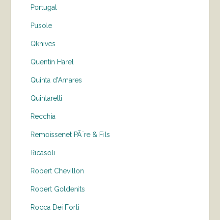
Portugal
Pusole
Qknives
Quentin Harel
Quinta d'Amares
Quintarelli
Recchia
Remoissenet PÃ¨re & Fils
Ricasoli
Robert Chevillon
Robert Goldenits
Rocca Dei Forti