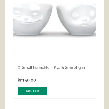
X-Small humrskle – Kys & Smrret grin
kr.
159.00
KØB HER