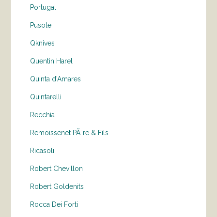
Portugal
Pusole
Qknives
Quentin Harel
Quinta d'Amares
Quintarelli
Recchia
Remoissenet PÃ¨re & Fils
Ricasoli
Robert Chevillon
Robert Goldenits
Rocca Dei Forti