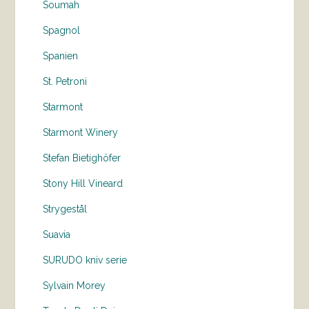
Soumah
Spagnol
Spanien
St. Petroni
Starmont
Starmont Winery
Stefan Bietighöfer
Stony Hill Vineard
Strygestål
Suavia
SURUDO kniv serie
Sylvain Morey