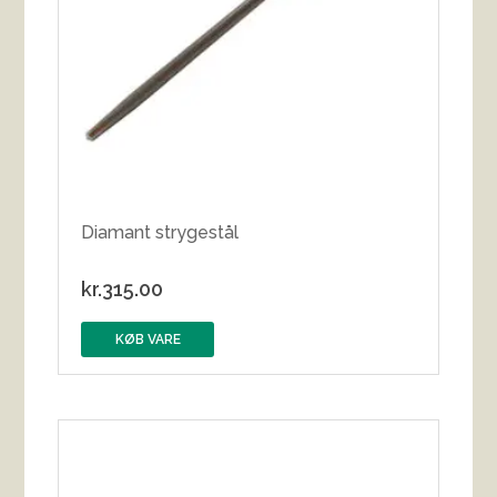
Diamant strygestål
kr.
315.00
KØB VARE