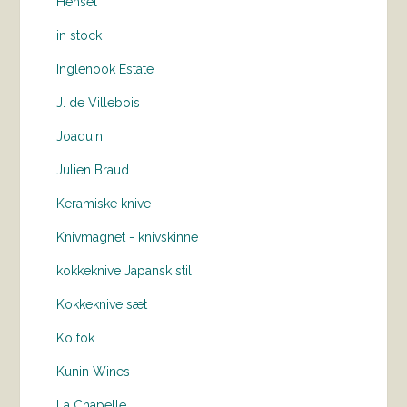
Hensel
in stock
Inglenook Estate
J. de Villebois
Joaquin
Julien Braud
Keramiske knive
Knivmagnet - knivskinne
kokkeknive Japansk stil
Kokkeknive sæt
Kolfok
Kunin Wines
La Chapelle