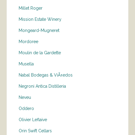
Millet Roger
Mission Estate Winery
Mongeard-Mugneret
Mordoree
Moulin de la Gardette
Musella
Nabal Bodegas & ViÃ±edos
Negroni Antica Distilleria
Neveu
Oddero
Olivier Leflaive
Orin Swift Cellars