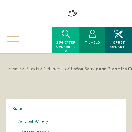
SØG EFTER
TILMELD
OPRET
OPSKRIFTE
OPSKRIFT
R
Forside
/
Brands
/
Colterenzio
/ Lafoa Sauvignon Blanc fra C
Brands
Acrobat Winery