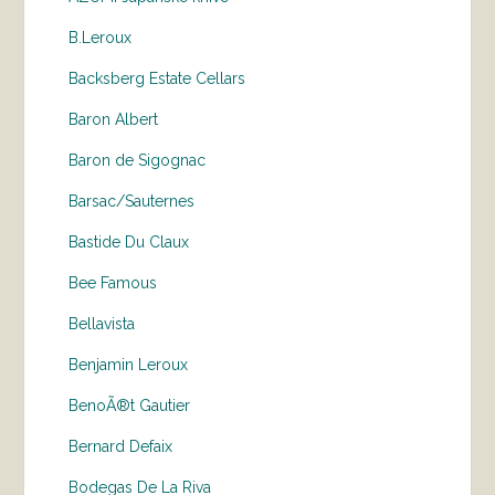
B.Leroux
Backsberg Estate Cellars
Baron Albert
Baron de Sigognac
Barsac/Sauternes
Bastide Du Claux
Bee Famous
Bellavista
Benjamin Leroux
BenoÃ®t Gautier
Bernard Defaix
Bodegas De La Riva