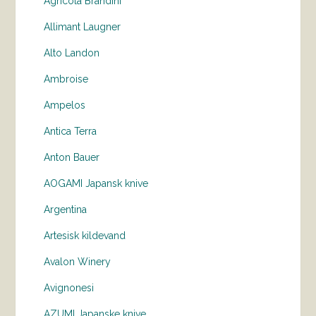
Agricola Brandini
Allimant Laugner
Alto Landon
Ambroise
Ampelos
Antica Terra
Anton Bauer
AOGAMI Japansk knive
Argentina
Artesisk kildevand
Avalon Winery
Avignonesi
AZUMI Japanske knive