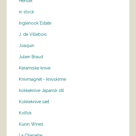
Hensel
in stock
Inglenook Estate
J. de Villebois
Joaquin
Julien Braud
Keramiske knive
Knivmagnet - knivskinne
kokkeknive Japansk stil
Kokkeknive sæt
Kolfok
Kunin Wines
La Chapelle