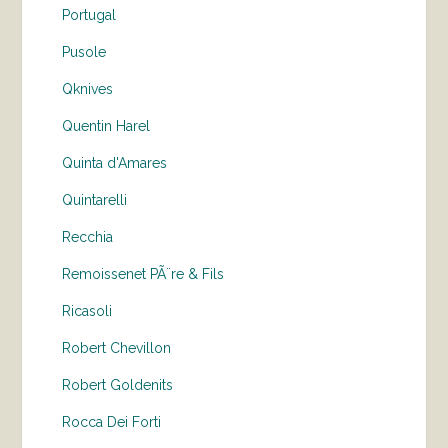
Portugal
Pusole
Qknives
Quentin Harel
Quinta d'Amares
Quintarelli
Recchia
Remoissenet PÃ¨re & Fils
Ricasoli
Robert Chevillon
Robert Goldenits
Rocca Dei Forti