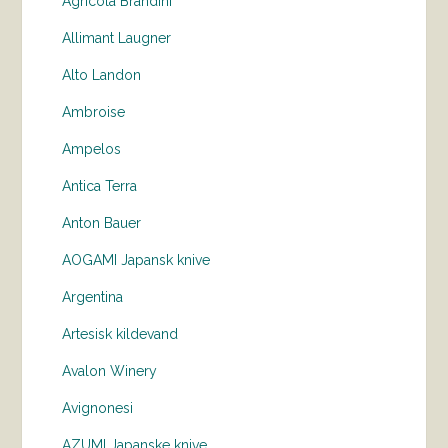
Agricola Brandini
Allimant Laugner
Alto Landon
Ambroise
Ampelos
Antica Terra
Anton Bauer
AOGAMI Japansk knive
Argentina
Artesisk kildevand
Avalon Winery
Avignonesi
AZUMI Japanske knive