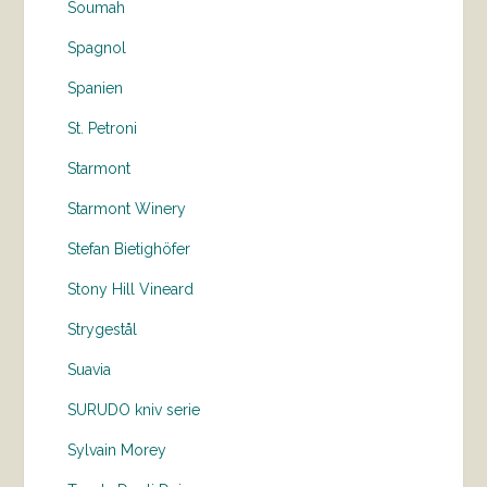
Soumah
Spagnol
Spanien
St. Petroni
Starmont
Starmont Winery
Stefan Bietighöfer
Stony Hill Vineard
Strygestål
Suavia
SURUDO kniv serie
Sylvain Morey