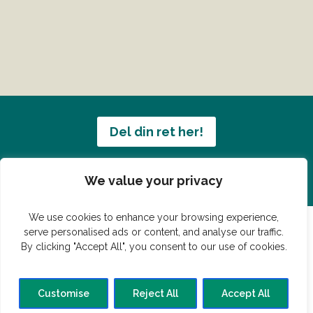
Del din ret her!
Har du en konge ret du vil dele?
We value your privacy
We use cookies to enhance your browsing experience,
serve personalised ads or content, and analyse our traffic.
By clicking "Accept All", you consent to our use of cookies.
© Vildmedmad.dk 2019. God og nem mad!
Forside
Gastroshop
Madjokes
Mad tips
Madblog
Customise
Reject All
Accept All
Hovedret
Bagværk
Forret
Buffet
Dessert