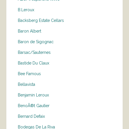
B.Leroux
Backsberg Estate Cellars
Baron Albert
Baron de Sigognac
Barsac/Sauternes
Bastide Du Claux
Bee Famous
Bellavista
Benjamin Leroux
BenoÃ®t Gautier
Bernard Defaix
Bodegas De La Riva