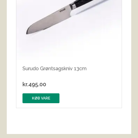
Surudo Grøntsagskniv 13cm
kr.
495.00
KØB VARE