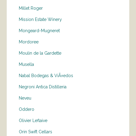
Millet Roger
Mission Estate Winery
Mongeard-Mugneret
Mordoree
Moulin de la Gardette
Musella
Nabal Bodegas & ViÃ±edos
Negroni Antica Distilleria
Neveu
Oddero
Olivier Leflaive
Orin Swift Cellars