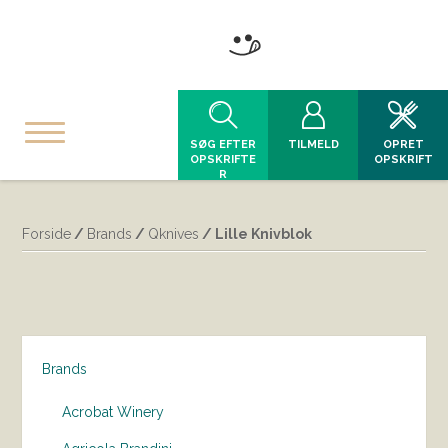
SØG EFTER
TILMELD
OPRET
OPSKRIFTE
OPSKRIFT
R
Forside
/
Brands
/
Qknives
/ Lille Knivblok
Brands
Acrobat Winery