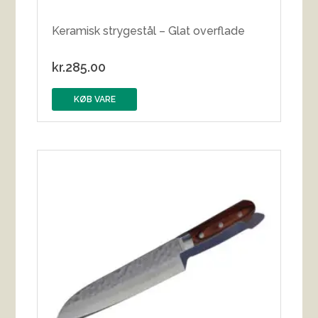
Keramisk strygestål – Glat overflade
kr.
285.00
KØB VARE