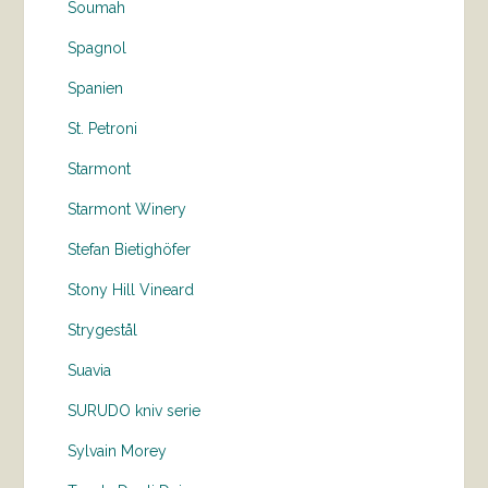
Soumah
Spagnol
Spanien
St. Petroni
Starmont
Starmont Winery
Stefan Bietighöfer
Stony Hill Vineard
Strygestål
Suavia
SURUDO kniv serie
Sylvain Morey