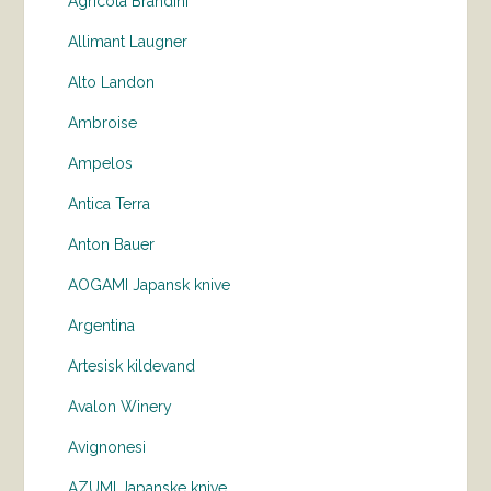
Agricola Brandini
Allimant Laugner
Alto Landon
Ambroise
Ampelos
Antica Terra
Anton Bauer
AOGAMI Japansk knive
Argentina
Artesisk kildevand
Avalon Winery
Avignonesi
AZUMI Japanske knive