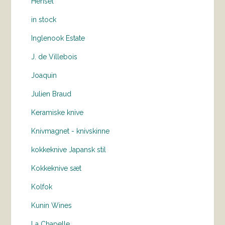
Hensel
in stock
Inglenook Estate
J. de Villebois
Joaquin
Julien Braud
Keramiske knive
Knivmagnet - knivskinne
kokkeknive Japansk stil
Kokkeknive sæt
Kolfok
Kunin Wines
La Chapelle