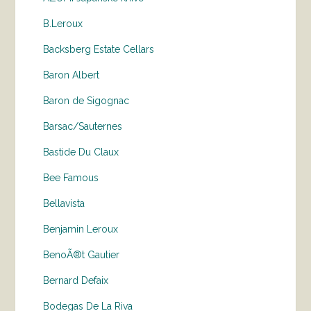
B.Leroux
Backsberg Estate Cellars
Baron Albert
Baron de Sigognac
Barsac/Sauternes
Bastide Du Claux
Bee Famous
Bellavista
Benjamin Leroux
BenoÃ®t Gautier
Bernard Defaix
Bodegas De La Riva