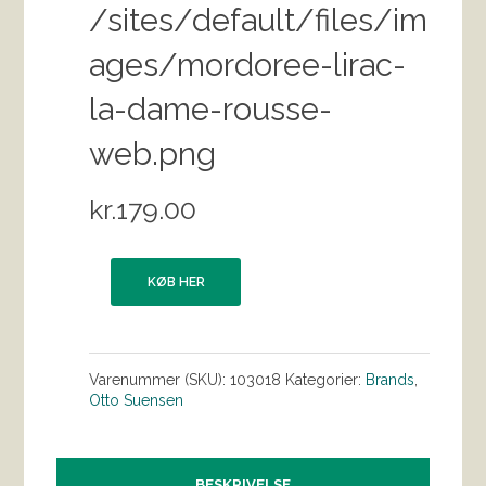
/sites/default/files/im
ages/mordoree-lirac-
la-dame-rousse-
web.png
kr.
179.00
KØB HER
Varenummer (SKU):
103018
Kategorier:
Brands
,
Otto Suensen
BESKRIVELSE