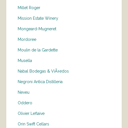
Millet Roger
Mission Estate Winery
Mongeard-Mugneret
Mordoree
Moulin de la Gardette
Musella
Nabal Bodegas & ViÃ±edos
Negroni Antica Distilleria
Neveu
Oddero
Olivier Leflaive
Orin Swift Cellars