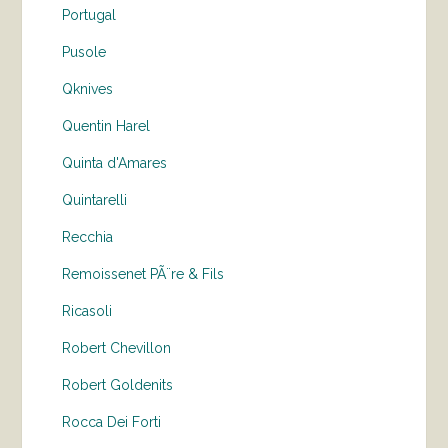
Portugal
Pusole
Qknives
Quentin Harel
Quinta d'Amares
Quintarelli
Recchia
Remoissenet PÃ¨re & Fils
Ricasoli
Robert Chevillon
Robert Goldenits
Rocca Dei Forti