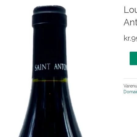
Lou
An
kr.
9
Varen
Domain