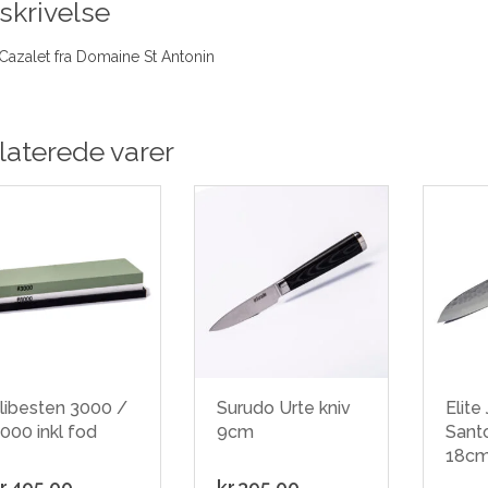
skrivelse
Cazalet fra Domaine St Antonin
laterede varer
libesten 3000 /
Surudo Urte kniv
Elite
000 inkl fod
9cm
Santo
18c
r.
495.00
kr.
395.00