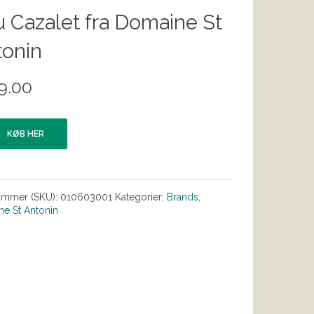
 Cazalet fra Domaine St
tonin
9.00
KØB HER
ummer (SKU):
010603001
Kategorier:
Brands
,
e St Antonin