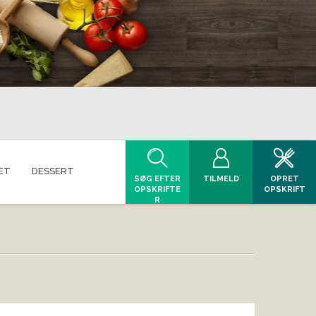
ET
DESSERT
SØG EFTER
TILMELD
OPRET
OPSKRIFTE
OPSKRIFT
R