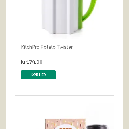
KitchPro Potato Twister
kr.
179.00
KØB HER