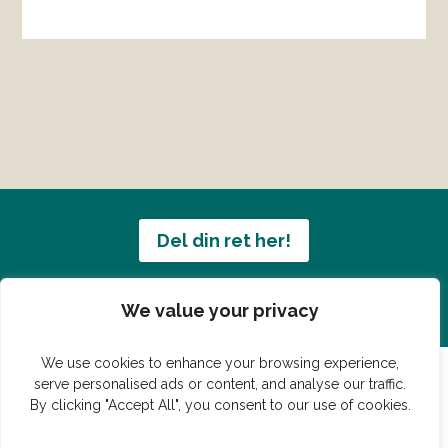
Del din ret her!
Har du en konge ret du vil dele?
We value your privacy
We use cookies to enhance your browsing experience,
serve personalised ads or content, and analyse our traffic.
By clicking "Accept All", you consent to our use of cookies.
© Vildmedmad.dk 2019. God og nem mad!
Forside
Gastroshop
Madjokes
Mad tips
Madblog