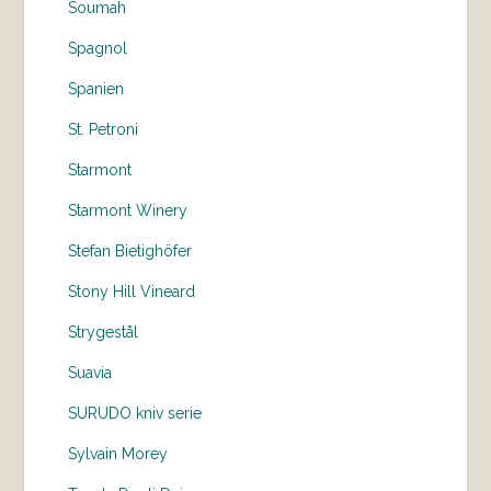
Soumah
Spagnol
Spanien
St. Petroni
Starmont
Starmont Winery
Stefan Bietighöfer
Stony Hill Vineard
Strygestål
Suavia
SURUDO kniv serie
Sylvain Morey