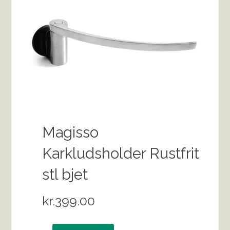
Magisso
Karkludsholder Rustfrit
stl bjet
kr.
399.00