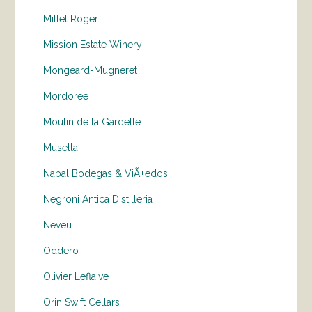
Millet Roger
Mission Estate Winery
Mongeard-Mugneret
Mordoree
Moulin de la Gardette
Musella
Nabal Bodegas & ViÃ±edos
Negroni Antica Distilleria
Neveu
Oddero
Olivier Leflaive
Orin Swift Cellars