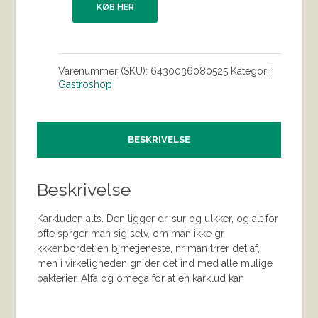
KØB HER
Varenummer (SKU):
6430036080525
Kategori:
Gastroshop
BESKRIVELSE
Beskrivelse
Karkluden alts. Den ligger dr, sur og ulkker, og alt for
ofte sprger man sig selv, om man ikke gr
kkkenbordet en bjrnetjeneste, nr man trrer det af,
men i virkeligheden gnider det ind med alle mulige
bakterier. Alfa og omega for at en karklud kan