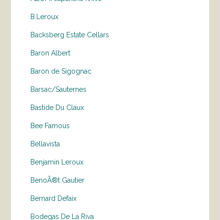
B.Leroux
Backsberg Estate Cellars
Baron Albert
Baron de Sigognac
Barsac/Sauternes
Bastide Du Claux
Bee Famous
Bellavista
Benjamin Leroux
BenoÃ®t Gautier
Bernard Defaix
Bodegas De La Riva