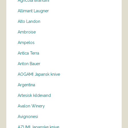
Agricola Brandini
Allimant Laugner
Alto Landon
Ambroise
Ampelos
Antica Terra
Anton Bauer
AOGAMI Japansk knive
Argentina
Artesisk kildevand
Avalon Winery
Avignonesi
AZUMI Japanske knive