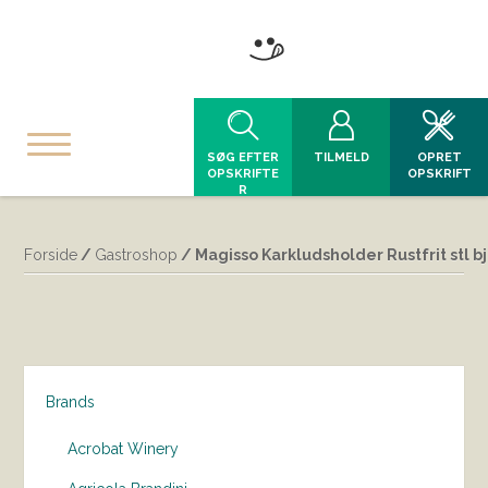
SØG EFTER
TILMELD
OPRET
OPSKRIFTE
OPSKRIFT
R
Forside
/
Gastroshop
/ Magisso Karkludsholder Rustfrit stl b
Brands
Acrobat Winery