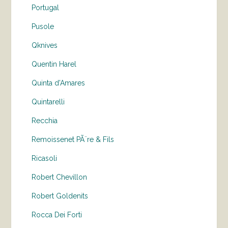
Portugal
Pusole
Qknives
Quentin Harel
Quinta d'Amares
Quintarelli
Recchia
Remoissenet PÃ¨re & Fils
Ricasoli
Robert Chevillon
Robert Goldenits
Rocca Dei Forti