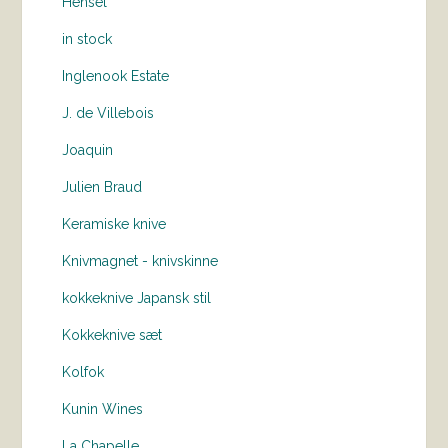
Hensel
in stock
Inglenook Estate
J. de Villebois
Joaquin
Julien Braud
Keramiske knive
Knivmagnet - knivskinne
kokkeknive Japansk stil
Kokkeknive sæt
Kolfok
Kunin Wines
La Chapelle