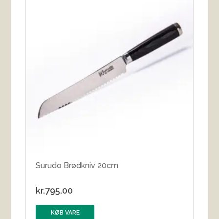
Surudo Brødkniv 20cm
kr.
795.00
KØB VARE