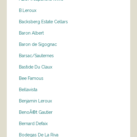
B.Leroux
Backsberg Estate Cellars
Baron Albert
Baron de Sigognac
Barsac/Sauternes
Bastide Du Claux
Bee Famous
Bellavista
Benjamin Leroux
BenoÃ®t Gautier
Bernard Defaix
Bodegas De La Riva