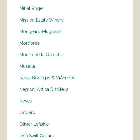
Millet Roger
Mission Estate Winery
Mongeard-Mugneret
Mordoree
Moulin de la Gardette
Musella
Nabal Bodegas & ViÃ±edos
Negroni Antica Distilleria
Neveu
Oddero
Olivier Leflaive
Orin Swift Cellars