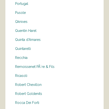
Portugal
Pusole
Qknives
Quentin Harel
Quinta d'Amares
Quintarelli
Recchia
Remoissenet PÃ¨re & Fils
Ricasoli
Robert Chevillon
Robert Goldenits
Rocca Dei Forti