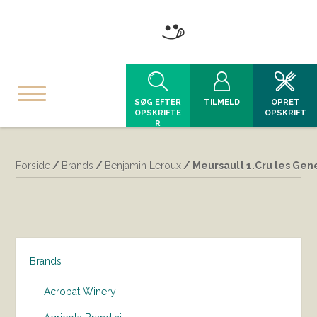
SØG EFTER
TILMELD
OPRET
OPSKRIFTE
OPSKRIFT
R
Forside
/
Brands
/
Benjamin Leroux
/ Meursault 1.Cru les Gen
Brands
Acrobat Winery