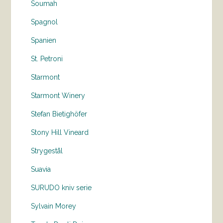
Soumah
Spagnol
Spanien
St. Petroni
Starmont
Starmont Winery
Stefan Bietighöfer
Stony Hill Vineard
Strygestål
Suavia
SURUDO kniv serie
Sylvain Morey