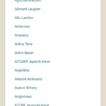
Agricola Brandini
Allimant Laugner
Alto Landon
Ambroise
Ampelos
Antica Terra
Anton Bauer
AOGAMI Japansk knive
Argentina
Artesisk kildevand
Avalon Winery
Avignonesi
AZUMI Japanske knive