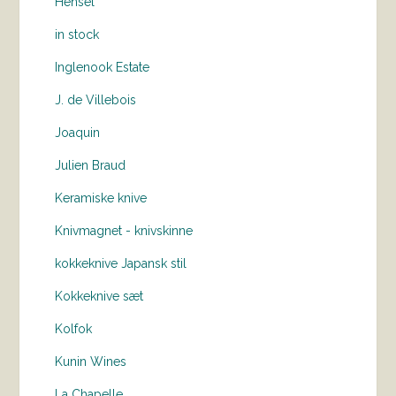
Hensel
in stock
Inglenook Estate
J. de Villebois
Joaquin
Julien Braud
Keramiske knive
Knivmagnet - knivskinne
kokkeknive Japansk stil
Kokkeknive sæt
Kolfok
Kunin Wines
La Chapelle