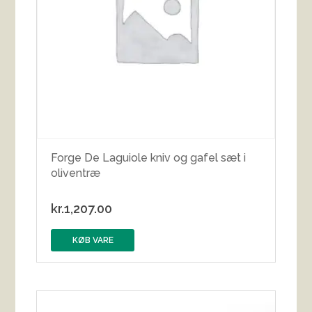
Forge De Laguiole kniv og gafel sæt i
oliventræ
kr.
1,207.00
KØB VARE