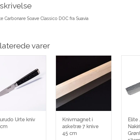
skrivelse
e Carbonare Soave Classico DOC fra Suavia
laterede varer
urudo Urte kniv
Knivmagnet i
Elite
9cm
asketræ 7 knive
Nakir
45 cm
Grøn