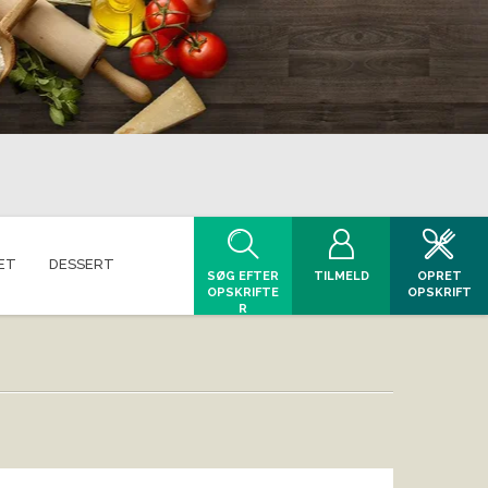
ET
DESSERT
SØG EFTER
TILMELD
OPRET
OPSKRIFTE
OPSKRIFT
R