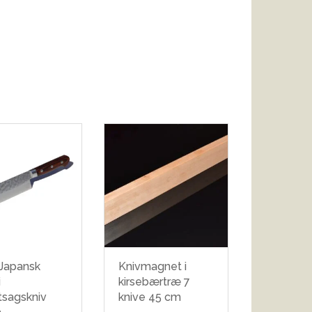
 Japansk
Knivmagnet i
i
kirsebærtræ 7
tsagskniv
knive 45 cm