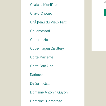
k
Chateau Montifaud
Chavy Chouet
ChÃ¢teau du Vieux Parc
Collemassari
Colterenzio
Copenhagen Distillery
Corte Mainente
Corte Sant'Alda
Darioush
De Saint Gall
Domaine Antonin Guyon
Domaine Bliemerose