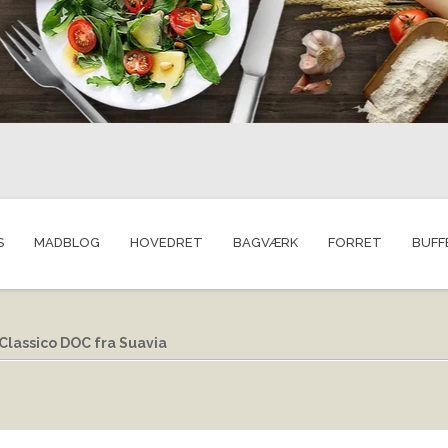
S
MADBLOG
HOVEDRET
BAGVÆRK
FORRET
BUFF
lassico DOC fra Suavia