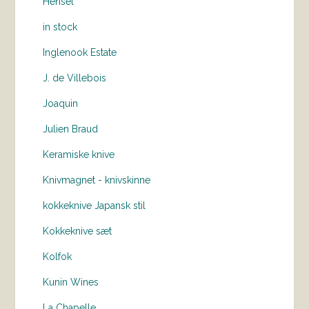
Hensel
in stock
Inglenook Estate
J. de Villebois
Joaquin
Julien Braud
Keramiske knive
Knivmagnet - knivskinne
kokkeknive Japansk stil
Kokkeknive sæt
Kolfok
Kunin Wines
La Chapelle