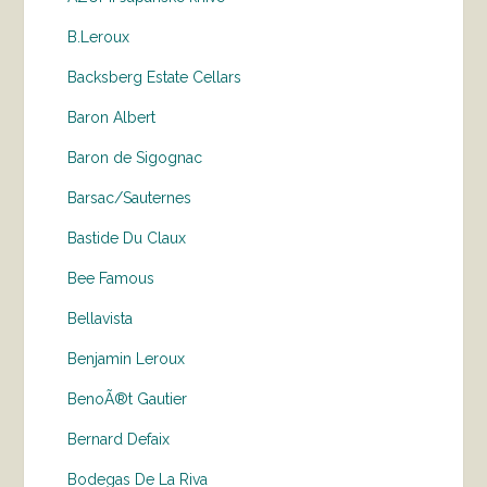
B.Leroux
Backsberg Estate Cellars
Baron Albert
Baron de Sigognac
Barsac/Sauternes
Bastide Du Claux
Bee Famous
Bellavista
Benjamin Leroux
BenoÃ®t Gautier
Bernard Defaix
Bodegas De La Riva