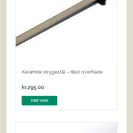
Keramisk strygestål – rillet overflade
kr.
295.00
KØB VARE