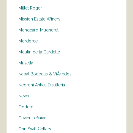
Millet Roger
Mission Estate Winery
Mongeard-Mugneret
Mordoree
Moulin de la Gardette
Musella
Nabal Bodegas & ViÃ±edos
Negroni Antica Distilleria
Neveu
Oddero
Olivier Leflaive
Orin Swift Cellars