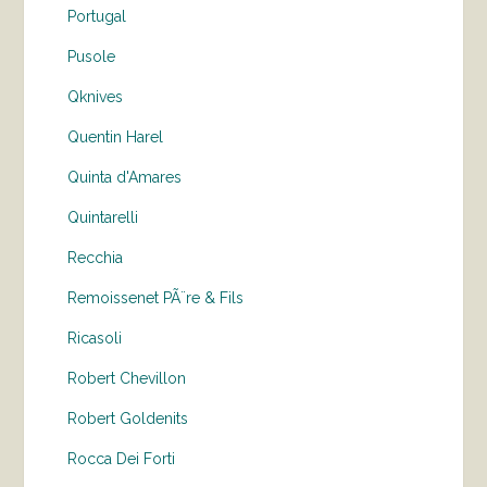
Portugal
Pusole
Qknives
Quentin Harel
Quinta d'Amares
Quintarelli
Recchia
Remoissenet PÃ¨re & Fils
Ricasoli
Robert Chevillon
Robert Goldenits
Rocca Dei Forti