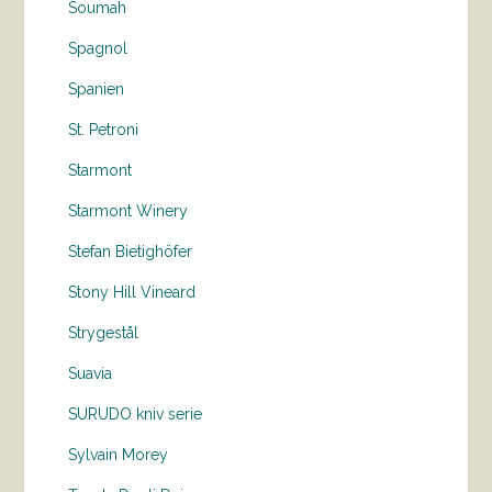
Soumah
Spagnol
Spanien
St. Petroni
Starmont
Starmont Winery
Stefan Bietighöfer
Stony Hill Vineard
Strygestål
Suavia
SURUDO kniv serie
Sylvain Morey