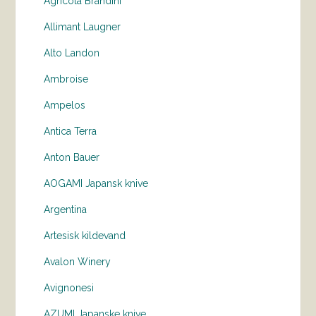
Agricola Brandini
Allimant Laugner
Alto Landon
Ambroise
Ampelos
Antica Terra
Anton Bauer
AOGAMI Japansk knive
Argentina
Artesisk kildevand
Avalon Winery
Avignonesi
AZUMI Japanske knive