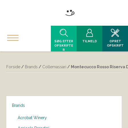
SØG EFTER
TILMELD
OPRET
OPSKRIFTE
OPSKRIFT
R
Forside
/
Brands
/
Collemassari
/ Montecucco Rosso Riserva 
Brands
Acrobat Winery