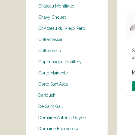
Chateau Montifaud
Chavy Chouet
ChÃ¢teau du Vieux Parc
Collemassari
S
Colterenzio
Copenhagen Distillery
k
Corte Mainente
Corte Sant'Alda
Darioush
De Saint Gall
Domaine Antonin Guyon
Domaine Bliemerose