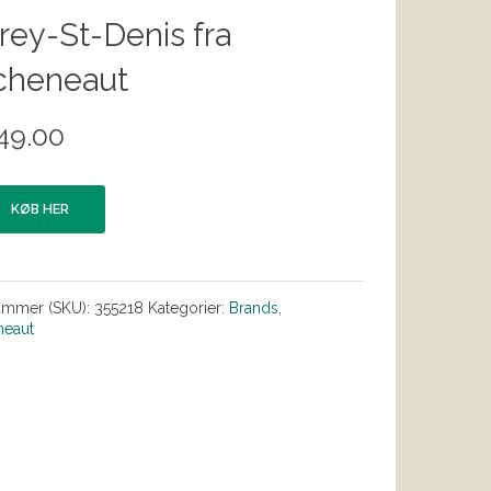
ey-St-Denis fra
cheneaut
49.00
KØB HER
ummer (SKU):
355218
Kategorier:
Brands
,
neaut