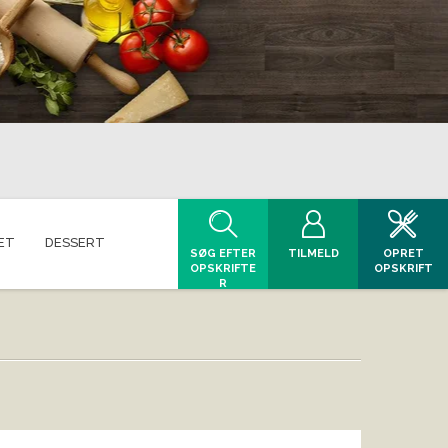
ET
DESSERT
SØG EFTER
TILMELD
OPRET
OPSKRIFTE
OPSKRIFT
R