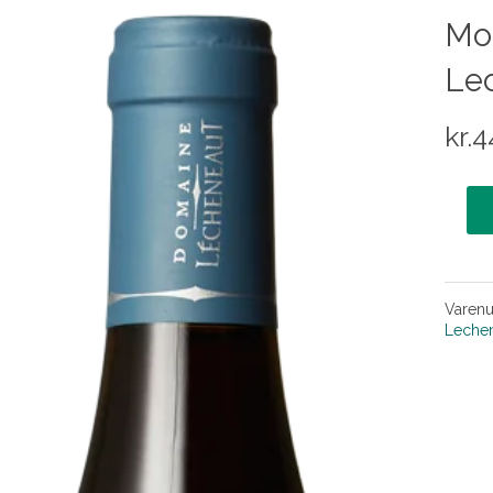
Mor
Le
kr.
4
Varen
Leche