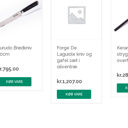
urudo Brødkniv
Forge De
Kera
20cm
Laguiole kniv og
stryg
gafel sæt i
over
oliventræ
r.
795.00
kr.
28
kr.
1,207.00
KØB VARE
K
KØB VARE