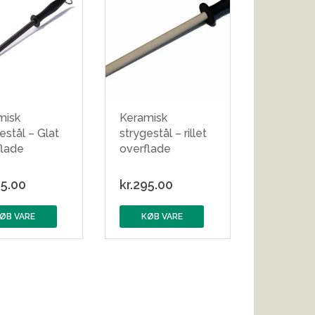
misk
Keramisk
estål – Glat
strygestål – rillet
flade
overflade
5.00
kr.
295.00
ØB VARE
KØB VARE