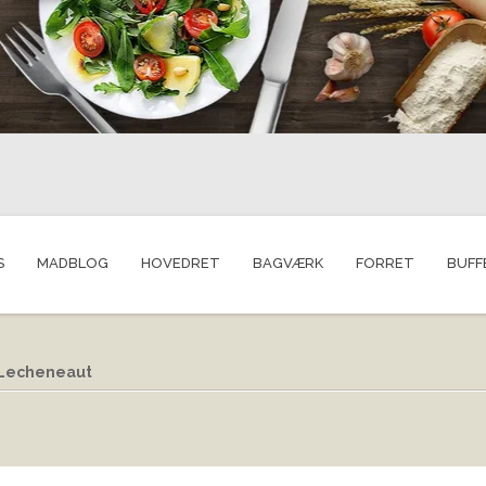
S
MADBLOG
HOVEDRET
BAGVÆRK
FORRET
BUFF
 Lecheneaut